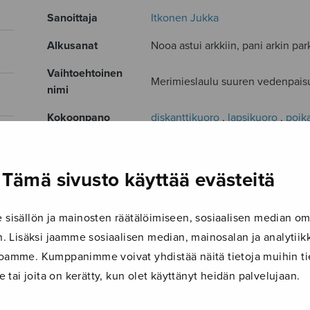
Sanoittaja
Itkonen Jukka
Alkusanat
Nooa astui arkkiin, pani arkin par
Vaihtoehtoinen
Merimieslaulu suuren vedenpais
nimi
Kokoonpano
diskanttikuoro
,
lapsikuoro
,
poik
Kieli
Suomi
Julkaisija
Sulasol
Tämä sivusto käyttää evästeitä
Paino
36 g
isällön ja mainosten räätälöimiseen, sosiaalisen median om
Osastot
Sekakuoro
 Lisäksi jaamme sosiaalisen median, mainosalan ja analyti
Tuotetunnus
S1100
ustoamme. Kumppanimme voivat yhdistää näitä tietoja muihin tie
le tai joita on kerätty, kun olet käyttänyt heidän palvelujaan.
Sivumäärä
12