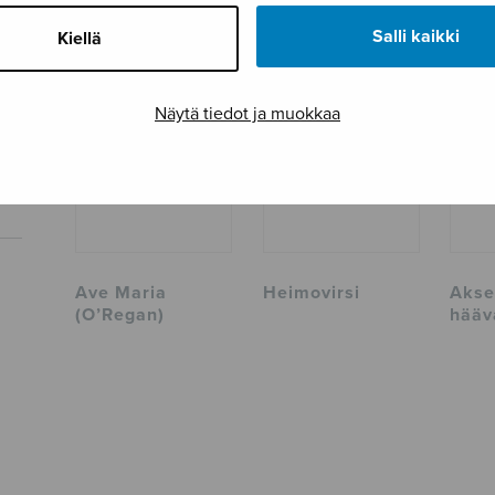
TUTUSTU MYÖS
Salli kaikki
Kiellä
Näytä tiedot ja muokkaa
Ave Maria
Heimovirsi
Aksel
(O’Regan)
hääv