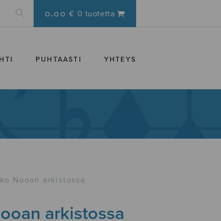
0.00 €
0 tuotetta
HTI
PUHTAASTI
YHTEYS
ko Nooan arkistossa
ooan arkistossa