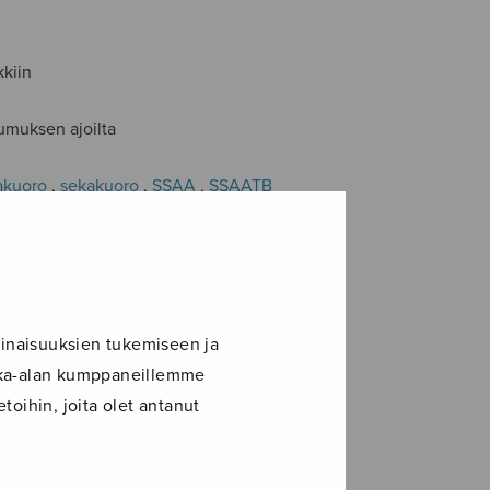
kkiin
umuksen ajoilta
akuoro
,
sekakuoro
,
SSAA
,
SSAATB
inaisuuksien tukemiseen ja
ikka-alan kumppaneillemme
toihin, joita olet antanut