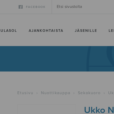
FACEBOOK
SULASOL
AJANKOHTAISTA
JÄSENILLE
LE
Etusivu
›
Nuottikauppa
›
Sekakuoro
›
Uk
Ukko N