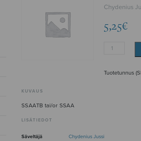
Chydenius Ju
5,25
€
Ukko
Nooan
arkistossa
määrä
Tuotetunnus (
KUVAUS
SSAATB tai/or SSAA
LISÄTIEDOT
Säveltäjä
Chydenius Jussi