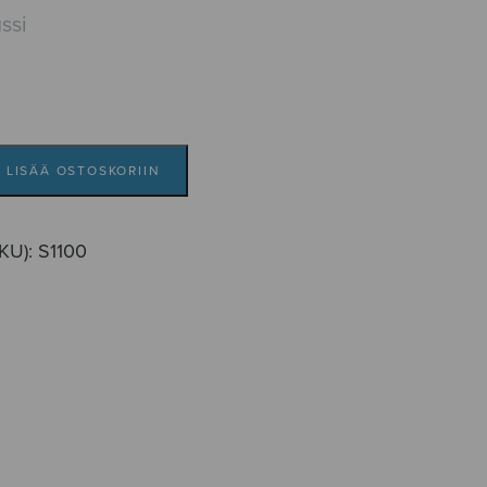
ssi
LISÄÄ OSTOSKORIIN
SKU):
S1100