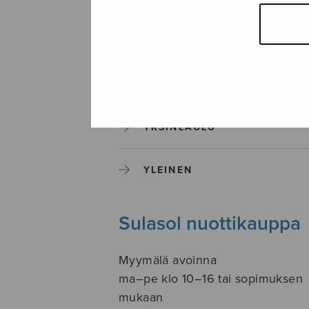
SOITINKOULUT JA OPPAAT
SOITINMUSIIKKI
YKSINLAULU
YLEINEN
Sulasol nuottikauppa
Myymälä avoinna
ma–pe klo 10–16 tai sopimuksen
mukaan