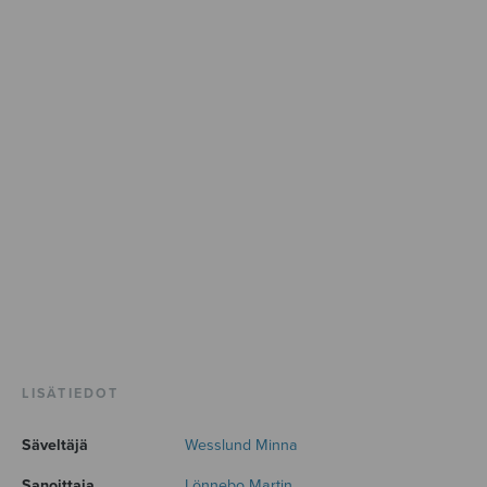
LISÄTIEDOT
Säveltäjä
Wesslund Minna
Sanoittaja
Lönnebo Martin