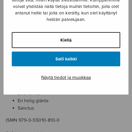
blandad
voivat yhdistää näitä tietoja muihin tietoihin, joita olet
Tuotetunnus (SKU):
S2810
antanut heille tai joita on kerätty, kun olet käyttänyt
kör
heidän palvelujaan.
määrä
KUVAUS
Ett beställningsverk av Borgå Kammarkör.
Kiellä
Kompositionsåret 2018.
Salli kaikki
Texterna ur Martin Lönnebos samling Hjärtats sånger
(2013).
Näytä tiedot ja muokkaa
Innehållet:
Bed för oss
En helig glänta
Sanctus
ISMN 979-0-55010-810-0