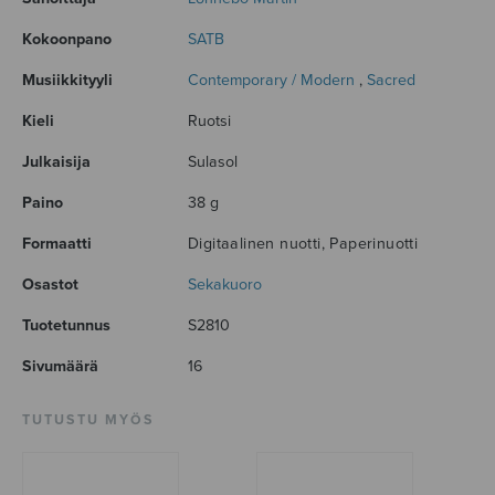
Kokoonpano
SATB
Musiikkityyli
Contemporary / Modern
,
Sacred
Kieli
Ruotsi
Julkaisija
Sulasol
Paino
38 g
Formaatti
Digitaalinen nuotti, Paperinuotti
Osastot
Sekakuoro
Tuotetunnus
S2810
Sivumäärä
16
TUTUSTU MYÖS