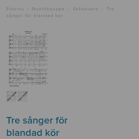
Etusivu
›
Nuottikauppa
›
Sekakuoro
›
Tre
sånger för blandad kör
Tre sånger för
blandad kör