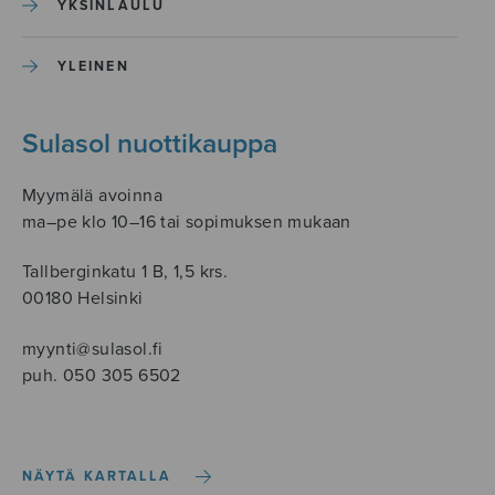
YKSINLAULU
YLEINEN
Sulasol nuottikauppa
Myymälä avoinna
ma–pe klo 10–16 tai sopimuksen mukaan
Tallberginkatu 1 B, 1,5 krs.
00180 Helsinki
myynti@sulasol.fi
puh. 050 305 6502
NÄYTÄ KARTALLA