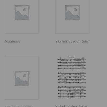
Maamme
Yksinäisyyden ääni
Kaksi laulua Aaro