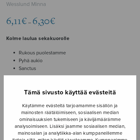
Wesslund Minna
Hintaluokka:
6,11
€
6,30
€
–
6,11€
-
Kolme laulua sekakuorolle
6,30€
Rukous puolestamme
Pyhä aukio
Sanctus
Formaatti
Tämä sivusto käyttää evästeitä
Käytämme evästeitä tarjoamamme sisällön ja
mainosten räätälöimiseen, sosiaalisen median
ominaisuuksien tukemiseen ja kävijämäärämme
Tre
analysoimiseen. Lisäksi jaamme sosiaalisen median,
LISÄÄ
sånger
OSTOSKORIIN
mainosalan ja analytiikka-alan kumppaneillemme
för
tietoja siitä, miten käytät sivustoamme. Kumppanimme