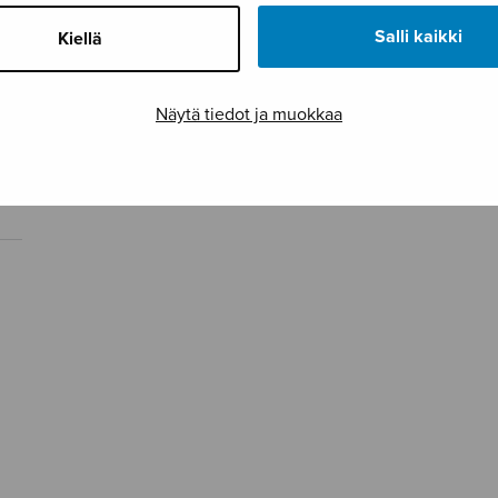
Salli kaikki
Kiellä
Surumarssi Op.
Sirkus, vl + vla
Impr
2/3
Näytä tiedot ja muokkaa