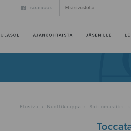
FACEBOOK
SULASOL
AJANKOHTAISTA
JÄSENILLE
LE
Etusivu
›
Nuottikauppa
›
Soitinmusiikki
›
Toccata