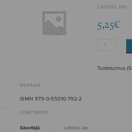
Lehtola Jan
5,25
€
Toccata
(Lehtola)
määrä
Tuotetunnus (
KUVAUS
ISMN 979-0-55010-792-2
LISÄTIEDOT
Säveltäjä
Lehtola Jan