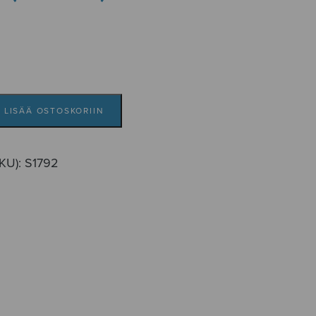
LISÄÄ OSTOSKORIIN
SKU):
S1792