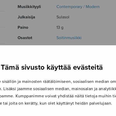
Musiikkityyli
Contemporary / Modern
Julkaisija
Sulasol
Paino
13 g
Osastot
Soitinmusiikki
Tuotetunnus
S1792
Sivumäärä
4
Tämä sivusto käyttää evästeitä
TUTUSTU MYÖS
isällön ja mainosten räätälöimiseen, sosiaalisen median om
 Lisäksi jaamme sosiaalisen median, mainosalan ja analyti
ustoamme. Kumppanimme voivat yhdistää näitä tietoja muihin tie
le tai joita on kerätty, kun olet käyttänyt heidän palvelujaan.