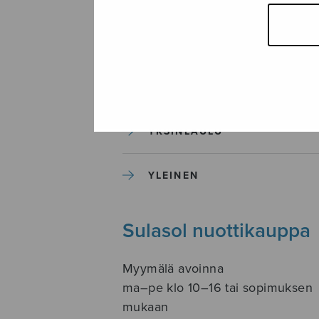
SOITINKOULUT JA OPPAAT
SOITINMUSIIKKI
YKSINLAULU
YLEINEN
Sulasol nuottikauppa
Myymälä avoinna
ma–pe klo 10–16 tai sopimuksen
mukaan