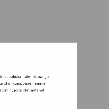
inaisuuksien tukemiseen ja
ikka-alan kumppaneillemme
toihin, joita olet antanut