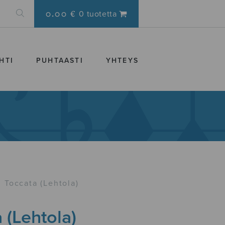
0.00 €
0 tuotetta
HTI
PUHTAASTI
YHTEYS
Toccata (Lehtola)
 (Lehtola)