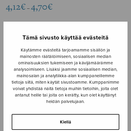
Hintaluokka:
4,12
€
4,70
€
–
4,12€
-
4,70€
Formaatti
Tämä sivusto käyttää evästeitä
Käytämme evästeitä tarjoamamme sisällön ja
mainosten räätälöimiseen, sosiaalisen median
Tikanpolkka,
ominaisuuksien tukemiseen ja kävijämäärämme
LISÄÄ
analysoimiseen. Lisäksi jaamme sosiaalisen median,
ssaa
OSTOSKORIIN
mainosalan ja analytiikka-alan kumppaneillemme
määrä
tietoja siitä, miten käytät sivustoamme. Kumppanimme
voivat yhdistää näitä tietoja muihin tietoihin, joita olet
Tuotetunnus (SKU):
S3209
antanut heille tai joita on kerätty, kun olet käyttänyt
heidän palvelujaan.
KUVAUS
Sävellysvuosi 1983/2026.
Kiellä
Teos on alun perin sävelletty sekakuorolle ja on