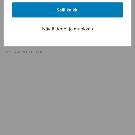
julkaistu sarjassa Kolme romanttista laulelmaa (S515).
Salli kaikki
ISMN 979-55017-209-8
Näytä tiedot ja muokkaa
Vaikeusaste **
SELAA NUOTTIA