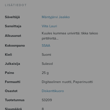
LISÄTIEDOT
Säveltäjä
Mäntyjärvi Jaakko
Sanoittaja
Viita Lauri
Kuules kummaa univirttä: tikka takoo
Alkusanat
pirttihirttä...
Kokoonpano
SSAA
Kieli
Suomi
Julkaisija
Sulasol
Paino
25 g
Formaatti
Digitaalinen nuotti, Paperinuotti
Osastot
Diskanttikuoro
Tuotetunnus
S3209
Sivumäärä
8