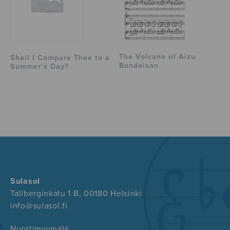
The Volcano of Aizu
Shall I Compare Thee to a
Bandaisan
Summer’s Day?
Sulasol
Tallberginkatu 1 B, 00180 Helsinki
info@sulasol.fi
Nuottimyymälä