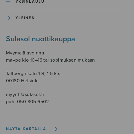
YKSINLAULU
YLEINEN
Sulasol nuottikauppa
Myymälä avoinna
ma–pe klo 10–16 tai sopimuksen mukaan
Tallberginkatu 1 B, 1,5 krs.
00180 Helsinki
myynti@sulasol.fi
puh. 050 305 6502
NÄYTÄ KARTALLA