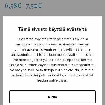
Hintaluokka:
6,58
€
7,50
€
–
6,58€
-
7,50€
Formaatti
Tämä sivusto käyttää evästeitä
Käytämme evästeitä tarjoamamme sisällön ja
mainosten räätälöimiseen, sosiaalisen median
ominaisuuksien tukemiseen ja kävijämäärämme
The
LISÄÄ
analysoimiseen. Lisäksi jaamme sosiaalisen median,
Gift
OSTOSKORIIN
mainosalan ja analytiikka-alan kumppaneillemme
of
tietoja siitä, miten käytät sivustoamme. Kumppanimme
Christmas
voivat yhdistää näitä tietoja muihin tietoihin, joita olet
Tuotetunnus (SKU):
S2759
Day
antanut heille tai joita on kerätty, kun olet käyttänyt
Avainsanat tuotteelle
Christmas
,
määrä
heidän palvelujaan.
Joulu
KUVAUS
Kiellä