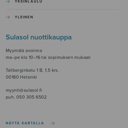
YKSINLAULU
YLEINEN
Sulasol nuottikauppa
Myymälä avoinna
ma–pe klo 10–16 tai sopimuksen mukaan
Tallberginkatu 1 B, 1,5 krs.
00180 Helsinki
myynti@sulasol.fi
puh. 050 305 6502
NÄYTÄ KARTALLA