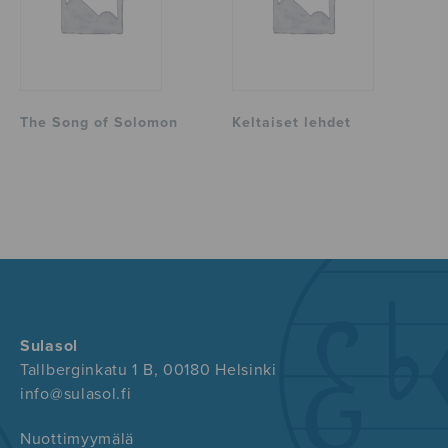
The Song of Solomon
Keltaiset lehdet
Sulasol
Tallberginkatu 1 B, 00180 Helsinki
info@sulasol.fi
Nuottimyymälä