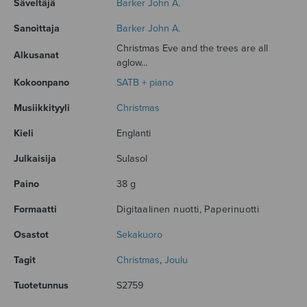
Säveltäjä
Barker John A.
Sanoittaja
Barker John A.
Christmas Eve and the trees are all
Alkusanat
aglow...
Kokoonpano
SATB + piano
Musiikkityyli
Christmas
Kieli
Englanti
Julkaisija
Sulasol
Paino
38 g
Formaatti
Digitaalinen nuotti, Paperinuotti
Osastot
Sekakuoro
Tagit
Christmas
,
Joulu
Tuotetunnus
S2759