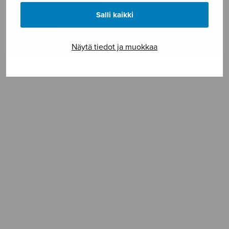
ISMN 979-0-55013-759-2
Salli kaikki
Vaikeustaso **
Näytä tiedot ja muokkaa
SELAA NUOTTIA