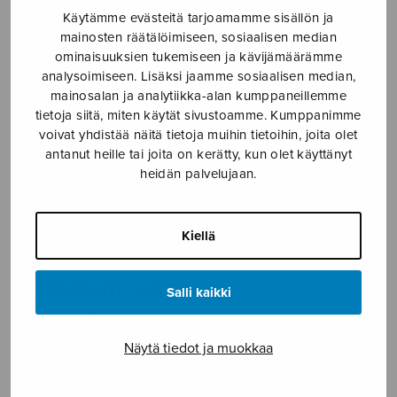
Käytämme evästeitä tarjoamamme sisällön ja
Etusivu
›
Nuottikauppa
›
Sekakuoro
›
Tempus
mainosten räätälöimiseen, sosiaalisen median
adest floridum, score
ominaisuuksien tukemiseen ja kävijämäärämme
analysoimiseen. Lisäksi jaamme sosiaalisen median,
mainosalan ja analytiikka-alan kumppaneillemme
tietoja siitä, miten käytät sivustoamme. Kumppanimme
voivat yhdistää näitä tietoja muihin tietoihin, joita olet
antanut heille tai joita on kerätty, kun olet käyttänyt
heidän palvelujaan.
Kiellä
Tempus adest
floridum, score
Salli kaikki
Sonninen Ahti
Näytä tiedot ja muokkaa
14,20
€