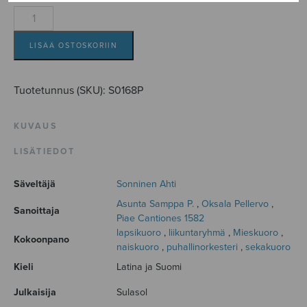
Tempus
adest
floridum,
LISÄÄ OSTOSKORIIN
score
määrä
Tuotetunnus (SKU):
S0168P
KUVAUS
LISÄTIEDOT
Säveltäjä
Sonninen Ahti
Asunta Samppa P.
,
Oksala Pellervo
,
Sanoittaja
Piae Cantiones 1582
lapsikuoro
,
liikuntaryhmä
,
Mieskuoro
,
Kokoonpano
naiskuoro
,
puhallinorkesteri
,
sekakuoro
Kieli
Latina ja Suomi
Julkaisija
Sulasol