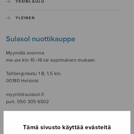
YKSINLAULU
YLEINEN
Sulasol nuottikauppa
Myymälä avoinna
ma–pe klo 10–16 tai sopimuksen mukaan
Tallberginkatu 1 B, 1,5 krs.
00180 Helsinki
myynti@sulasol.fi
puh. 050 305 6502
Tämä sivusto käyttää evästeitä
NÄYTÄ KARTALLA