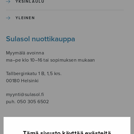
YKSINLAULU
YLEINEN
Sulasol nuottikauppa
Myymälä avoinna
ma–pe klo 10–16 tai sopimuksen mukaan
Tallberginkatu 1 B, 1,5 krs.
00180 Helsinki
myynti@sulasol.fi
puh. 050 305 6502
NÄYTÄ KARTALLA
Tämä sivusto käyttää evästeitä