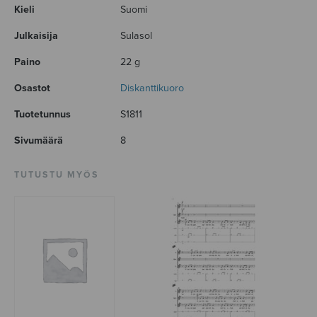
Kieli
Suomi
Julkaisija
Sulasol
Paino
22 g
Osastot
Diskanttikuoro
Tuotetunnus
S1811
Sivumäärä
8
TUTUSTU MYÖS