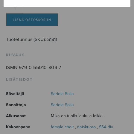
Tanssit
taivaan
alla
LISÄÄ OSTOSKORIIN
määrä
Tuotetunnus (SKU):
S1811
KUVAUS
ISMN 979-0-55010-809-7
LISÄTIEDOT
Säveltäjä
Sariola Soila
Sanoittaja
Sariola Soila
Alkusanat
Mikä on tuolla laulu ja leikki...
Kokoonpano
female choir
,
naiskuoro
,
SSA div.