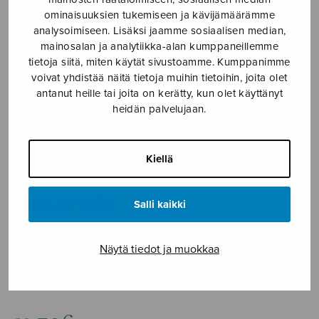
ominaisuuksien tukemiseen ja kävijämäärämme
Etusivu
›
Nuottikauppa
›
Muut
›
Taikaviulu –
analysoimiseen. Lisäksi jaamme sosiaalisen median,
musiikkisatu lapsille
mainosalan ja analytiikka-alan kumppaneillemme
tietoja siitä, miten käytät sivustoamme. Kumppanimme
voivat yhdistää näitä tietoja muihin tietoihin, joita olet
antanut heille tai joita on kerätty, kun olet käyttänyt
heidän palvelujaan.
Kiellä
Taikaviulu –
Salli kaikki
musiikkisatu
Näytä tiedot ja muokkaa
lapsille
Länsiö Tapani