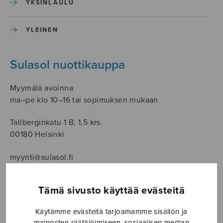
YKSINLAULU
YLEINEN
Sulasol nuottikauppa
Myymälä avoinna
ma–pe klo 10–16 tai sopimuksen mukaan
Tallberginkatu 1 B, 1,5 krs.
00180 Helsinki
myynti@sulasol.fi
puh. 050 305 6502
Tämä sivusto käyttää evästeitä
Käytämme evästeitä tarjoamamme sisällön ja
NÄYTÄ KARTALLA
mainosten räätälöimiseen, sosiaalisen median