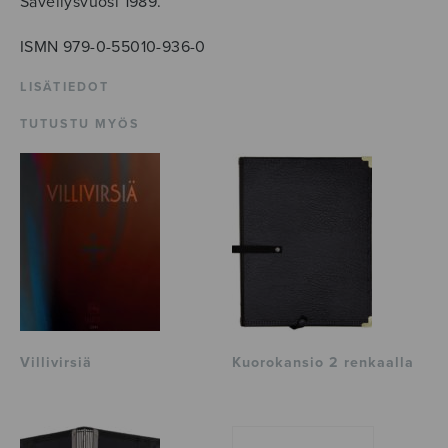
Sävellysvuosi 1989.
ISMN 979-0-55010-936-0
LISÄTIEDOT
TUTUSTU MYÖS
Villivirsiä
Kuorokansio 2 renkaalla