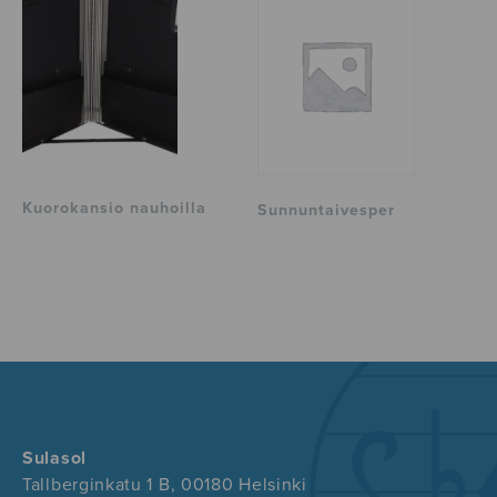
Kuorokansio nauhoilla
Sunnuntaivesper
Sulasol
Tallberginkatu 1 B, 00180 Helsinki