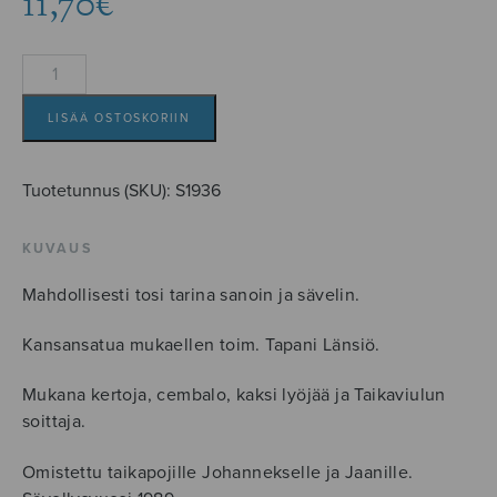
11,70
€
Taikaviulu
-
musiikkisatu
LISÄÄ OSTOSKORIIN
lapsille
määrä
Tuotetunnus (SKU):
S1936
KUVAUS
Mahdollisesti tosi tarina sanoin ja sävelin.
Kansansatua mukaellen toim. Tapani Länsiö.
Mukana kertoja, cembalo, kaksi lyöjää ja Taikaviulun
soittaja.
Omistettu taikapojille Johannekselle ja Jaanille.