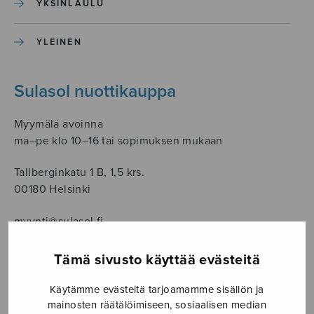
YKSINLAULU
YLEINEN
Sulasol nuottikauppa
Myymälä avoinna
ma–pe klo 10–16 tai sopimuksen mukaan
Tallberginkatu 1 B, 1,5 krs.
00180 Helsinki
myynti@sulasol.fi
puh. 050 305 6502
Tämä sivusto käyttää evästeitä
Käytämme evästeitä tarjoamamme sisällön ja
NÄYTÄ KARTALLA
mainosten räätälöimiseen, sosiaalisen median