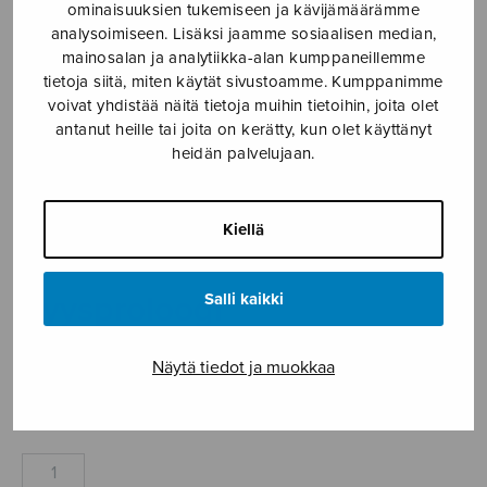
ominaisuuksien tukemiseen ja kävijämäärämme
Etusivu
›
Nuottikauppa
›
Soitinmusiikki
›
analysoimiseen. Lisäksi jaamme sosiaalisen median,
Syysproloogi
mainosalan ja analytiikka-alan kumppaneillemme
tietoja siitä, miten käytät sivustoamme. Kumppanimme
voivat yhdistää näitä tietoja muihin tietoihin, joita olet
antanut heille tai joita on kerätty, kun olet käyttänyt
heidän palvelujaan.
Kiellä
Salli kaikki
Syysproloogi
Palmgren Selim
Näytä tiedot ja muokkaa
5,35
€
Syysproloogi