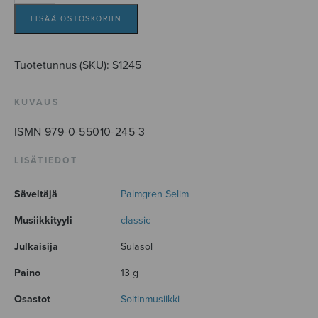
määrä
LISÄÄ OSTOSKORIIN
Tuotetunnus (SKU):
S1245
KUVAUS
ISMN 979-0-55010-245-3
LISÄTIEDOT
Säveltäjä
Palmgren Selim
Musiikkityyli
classic
Julkaisija
Sulasol
Paino
13 g
Osastot
Soitinmusiikki