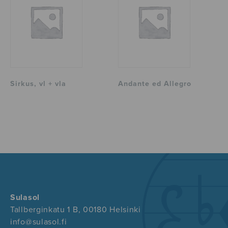
Sirkus, vl + vla
Andante ed Allegro
Sulasol
Tallberginkatu 1 B, 00180 Helsinki
info@sulasol.fi