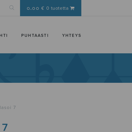
0.00 €
0 tuotetta
HTI
PUHTAASTI
YHTEYS
lasoi 7
 7