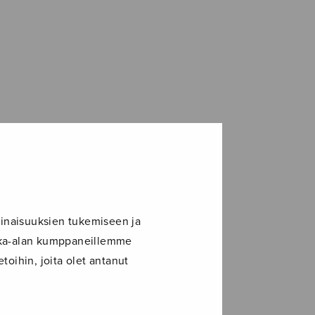
inaisuuksien tukemiseen ja
ikka-alan kumppaneillemme
toihin, joita olet antanut