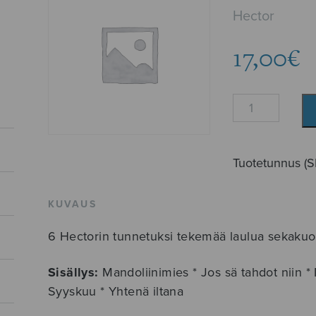
Hector
17,00
€
Sulasoi
7
määrä
Tuotetunnus (
KUVAUS
6 Hectorin tunnetuksi tekemää laulua sekakuor
Sisällys:
Mandoliinimies * Jos sä tahdot niin * M
Syyskuu * Yhtenä iltana