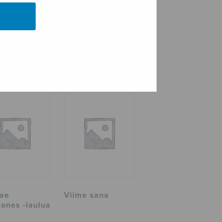
iae
Viime sana
iones -laulua