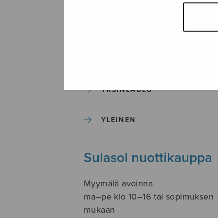
SOITINKOULUT JA OPPAAT
SOITINMUSIIKKI
YKSINLAULU
YLEINEN
Sulasol nuottikauppa
Myymälä avoinna
ma–pe klo 10–16 tai sopimuksen
mukaan