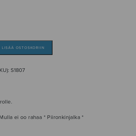
LISÄÄ OSTOSKORIIN
SKU):
S1807
olle.
ulla ei oo rahaa * Piironkinjalka *