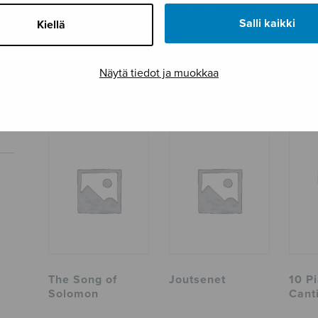
Osastot
Kokoelmat
,
Sekakuoro
Salli kaikki
Kiellä
Tuotetunnus
S1807
Sivumäärä
60
Näytä tiedot ja muokkaa
TUTUSTU MYÖS
The Song of
Joutsenet
10 P
Solomon
Cant