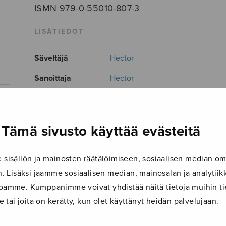
ISMN 979-0-55010-807-3
LISÄTIEDOT
Säveltäjä
Hector
Sanoittaja
Hector
Sovittaja
Siljamäki Eeva
Vaihtoehtoinen
Hectorin lauluja sekakuorolle 2
Tämä sivusto käyttää evästeitä
nimi
Musiikkityyli
Pop
,
pop/Suomi-rock
isällön ja mainosten räätälöimiseen, sosiaalisen median om
Kieli
Suomi
 Lisäksi jaamme sosiaalisen median, mainosalan ja analyti
ustoamme. Kumppanimme voivat yhdistää näitä tietoja muihin tie
Julkaisija
Sulasol
le tai joita on kerätty, kun olet käyttänyt heidän palvelujaan.
Paino
182 g