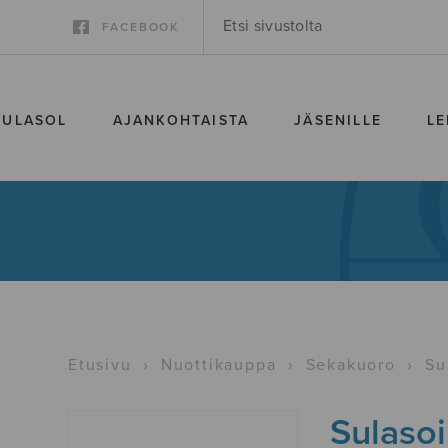
FACEBOOK
SULASOL
AJANKOHTAISTA
JÄSENILLE
LE
Etusivu
›
Nuottikauppa
›
Sekakuoro
›
Su
Sulasoi