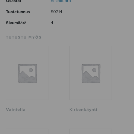
Osastot
Sekakuoro
Tuotetunnus
S0214
Sivumäärä
4
TUTUSTU MYÖS
Vainiolla
Kirkonkäynti