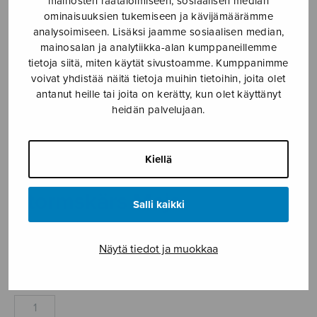
mainosten räätälöimiseen, sosiaalisen median
ominaisuuksien tukemiseen ja kävijämäärämme
Etusivu
›
Nuottikauppa
›
Sekakuoro
›
analysoimiseen. Lisäksi jaamme sosiaalisen median,
Stormskärs Maja
mainosalan ja analytiikka-alan kumppaneillemme
tietoja siitä, miten käytät sivustoamme. Kumppanimme
voivat yhdistää näitä tietoja muihin tietoihin, joita olet
antanut heille tai joita on kerätty, kun olet käyttänyt
heidän palvelujaan.
Kiellä
Stormskärs Maja
Salli kaikki
Mårtenson Lasse
Näytä tiedot ja muokkaa
3,60
€
Stormskärs