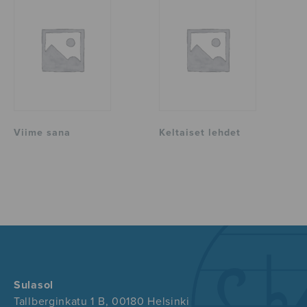
Viime sana
Keltaiset lehdet
Sulasol
Tallberginkatu 1 B, 00180 Helsinki