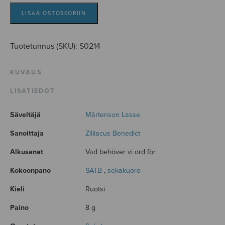
Maja
määrä
LISÄÄ OSTOSKORIIN
Tuotetunnus (SKU):
S0214
KUVAUS
LISÄTIEDOT
Säveltäjä
Mårtenson Lasse
Sanoittaja
Zilliacus Benedict
Alkusanat
Vad behöver vi ord för
Kokoonpano
SATB
,
sekakuoro
Kieli
Ruotsi
Paino
8 g