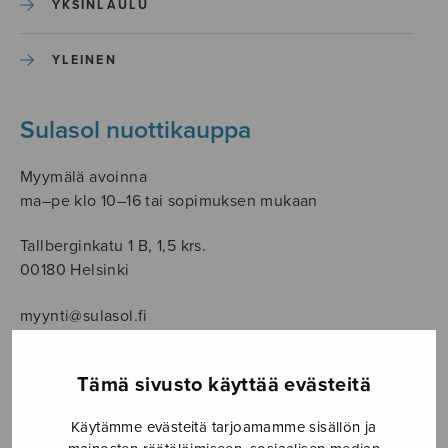
YKSINLAULU
YLEINEN
Sulasol nuottikauppa
Myymälä avoinna
ma–pe klo 10–16 tai sopimuksen mukaan
Tallberginkatu 1 B, 1,5 krs.
00180 Helsinki
myynti@sulasol.fi
puh. 050 305 6502
Tämä sivusto käyttää evästeitä
Käytämme evästeitä tarjoamamme sisällön ja
NÄYTÄ KARTALLA