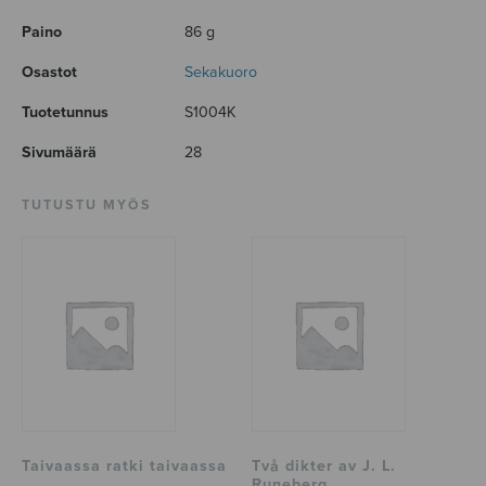
Paino
86 g
Osastot
Sekakuoro
Tuotetunnus
S1004K
Sivumäärä
28
TUTUSTU MYÖS
Taivaassa ratki taivaassa
Två dikter av J. L.
Runeberg