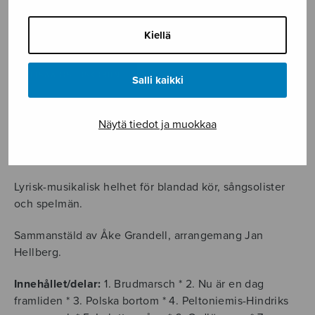
11,35
€
Kiellä
Spelmannens
aftonbön,
körpartitur
LISÄÄ OSTOSKORIIN
Salli kaikki
määrä
Tuotetunnus (SKU):
S1004K
Näytä tiedot ja muokkaa
KUVAUS
Lyrisk-musikalisk helhet för blandad kör, sångsolister
och spelmän.
Sammanstäld av Åke Grandell, arrangemang Jan
Hellberg.
Innehållet/delar:
1. Brudmarsch * 2. Nu är en dag
framliden * 3. Polska bortom * 4. Peltoniemis-Hindriks