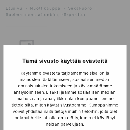
Etusivu
›
Nuottikauppa
›
Sekakuoro
›
Spelmannens aftonbön, körpartitur
Tämä sivusto käyttää evästeitä
Käytämme evästeitä tarjoamamme sisällön ja
mainosten räätälöimiseen, sosiaalisen median
Spelmannens
ominaisuuksien tukemiseen ja kävijämäärämme
aftonbön,
analysoimiseen. Lisäksi jaamme sosiaalisen median,
mainosalan ja analytiikka-alan kumppaneillemme
körpartitur
tietoja siitä, miten käytät sivustoamme. Kumppanimme
voivat yhdistää näitä tietoja muihin tietoihin, joita olet
Grandell Åke
antanut heille tai joita on kerätty, kun olet käyttänyt
heidän palvelujaan.