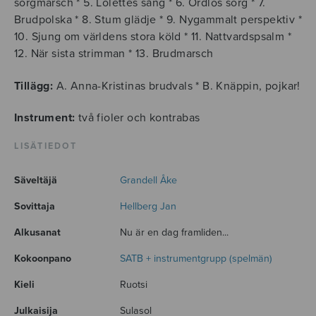
sorgmarsch * 5. Lolettes sång * 6. Ordlös sorg * 7.
Brudpolska * 8. Stum glädje * 9. Nygammalt perspektiv *
10. Sjung om världens stora köld * 11. Nattvardspsalm *
12. När sista strimman * 13. Brudmarsch
Tillägg:
A. Anna-Kristinas brudvals * B. Knäppin, pojkar!
Instrument:
två fioler och kontrabas
LISÄTIEDOT
Säveltäjä
Grandell Åke
Sovittaja
Hellberg Jan
Alkusanat
Nu är en dag framliden...
Kokoonpano
SATB + instrumentgrupp (spelmän)
Kieli
Ruotsi
Julkaisija
Sulasol