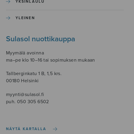
YKSINLAULU
YLEINEN
Sulasol nuottikauppa
Myymälä avoinna
ma–pe klo 10–16 tai sopimuksen mukaan
Tallberginkatu 1 B, 1,5 krs.
00180 Helsinki
myynti@sulasol.fi
puh. 050 305 6502
NÄYTÄ KARTALLA