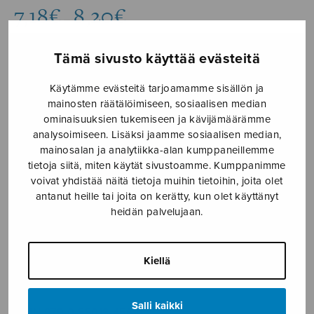
Hintaluokka:
7,18
€
8,20
€
–
7,18€
-
8,20€
Tämä sivusto käyttää evästeitä
Formaatti
Käytämme evästeitä tarjoamamme sisällön ja
mainosten räätälöimiseen, sosiaalisen median
ominaisuuksien tukemiseen ja kävijämäärämme
analysoimiseen. Lisäksi jaamme sosiaalisen median,
Sorjani,
mainosalan ja analytiikka-alan kumppaneillemme
LISÄÄ
tietoja siitä, miten käytät sivustoamme. Kumppanimme
sisarueni!
OSTOSKORIIN
voivat yhdistää näitä tietoja muihin tietoihin, joita olet
määrä
antanut heille tai joita on kerätty, kun olet käyttänyt
heidän palvelujaan.
Tuotetunnus (SKU):
S2456
KUVAUS
Kiellä
Sävelletty Seinäjoen Sorja-kuorolle syksyllä 2014.
Salli kaikki
ISMN 979-0-55013-456-0