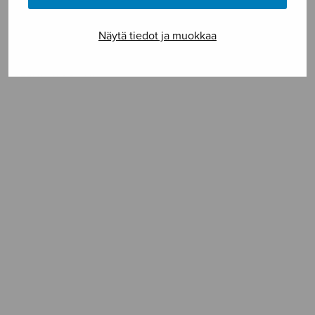
Vaikeusaste **
Näytä tiedot ja muokkaa
SELAA NUOTTIA