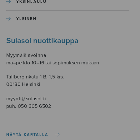
YKSINLAULU
YLEINEN
Sulasol nuottikauppa
Myymälä avoinna
ma–pe klo 10–16 tai sopimuksen mukaan
Tallberginkatu 1 B, 1,5 krs.
00180 Helsinki
myynti@sulasol.fi
puh. 050 305 6502
NÄYTÄ KARTALLA