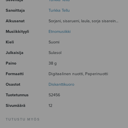
Sanoittaja
Turkka Tellu
Alkusanat
Sorjani, sisarueni, laula, sorja sisarein...
Musiikkityyli
Etnomusiikki
Kieli
Suomi
Julkaisija
Sulasol
Paino
38 g
Formaatti
Digitaalinen nuotti, Paperinuotti
Osastot
Diskanttikuoro
Tuotetunnus
S2456
Sivumäärä
12
TUTUSTU MYÖS