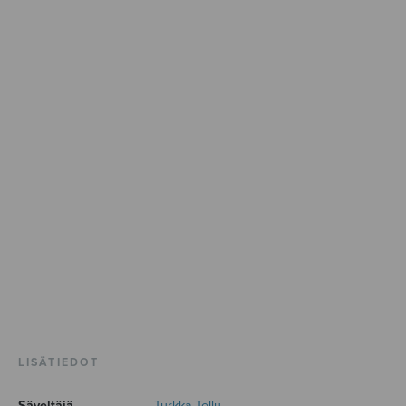
LISÄTIEDOT
Säveltäjä
Turkka Tellu