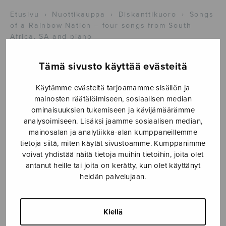
Etusivu
›
Nuottikauppa
›
Diskanttikuoro
›
Songs
of a Rainbow Nation – four songs from South
Africa, SA and piano
Tämä sivusto käyttää evästeitä
Käytämme evästeitä tarjoamamme sisällön ja
mainosten räätälöimiseen, sosiaalisen median
ominaisuuksien tukemiseen ja kävijämäärämme
analysoimiseen. Lisäksi jaamme sosiaalisen median,
mainosalan ja analytiikka-alan kumppaneillemme
tietoja siitä, miten käytät sivustoamme. Kumppanimme
voivat yhdistää näitä tietoja muihin tietoihin, joita olet
antanut heille tai joita on kerätty, kun olet käyttänyt
heidän palvelujaan.
Songs of a
Rainbow Nation
Kiellä