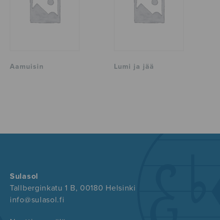
Aamuisin
Lumi ja jää
Sulasol
Tallberginkatu 1 B, 00180 Helsinki
info@sulasol.fi