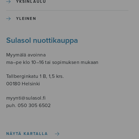
YKSINLAULU
YLEINEN
Sulasol nuottikauppa
Myymälä avoinna
ma–pe klo 10–16 tai sopimuksen mukaan
Tallberginkatu 1 B, 1,5 krs.
00180 Helsinki
myynti@sulasol.fi
puh. 050 305 6502
NÄYTÄ KARTALLA