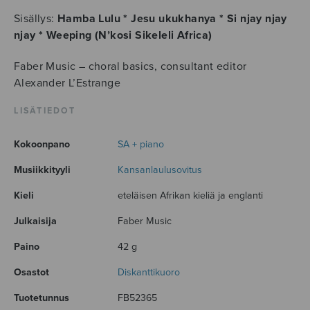
South
Africa,
Sisällys:
Hamba Lulu * Jesu ukukhanya * Si njay njay
SA
njay * Weeping (N’kosi Sikeleli Africa)
and
Faber Music – choral basics, consultant editor
piano
Alexander L’Estrange
määrä
LISÄTIEDOT
Kokoonpano
SA + piano
Musiikkityyli
Kansanlaulusovitus
Kieli
eteläisen Afrikan kieliä ja englanti
Julkaisija
Faber Music
Paino
42 g
Osastot
Diskanttikuoro
Tuotetunnus
FB52365