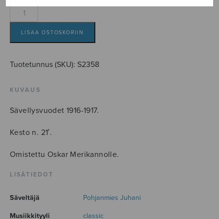
Sonaatti
fis-
molli
LISÄÄ OSTOSKORIIN
Op.2
määrä
Tuotetunnus (SKU):
S2358
KUVAUS
Sävellysvuodet 1916-1917.
Kesto n. 21′.
Omistettu Oskar Merikannolle.
LISÄTIEDOT
Säveltäjä
Pohjanmies Juhani
Musiikkityyli
classic