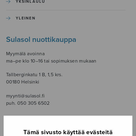
YKSINLAULU
YLEINEN
Sulasol nuottikauppa
Myymälä avoinna
ma–pe klo 10–16 tai sopimuksen mukaan
Tallberginkatu 1 B, 1,5 krs.
00180 Helsinki
myynti@sulasol.fi
puh. 050 305 6502
Tämä sivusto käyttää evästeitä
NÄYTÄ KARTALLA