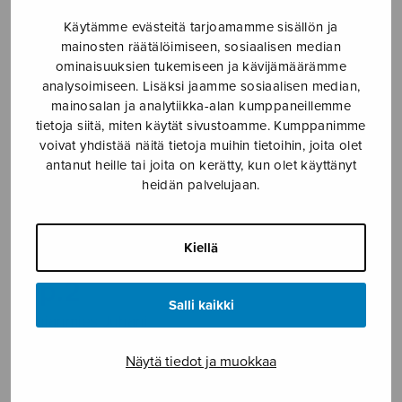
Etusivu
›
Nuottikauppa
›
Soitinmusiikki
›
Käytämme evästeitä tarjoamamme sisällön ja
Sonaatti fis-molli Op.2
mainosten räätälöimiseen, sosiaalisen median
ominaisuuksien tukemiseen ja kävijämäärämme
analysoimiseen. Lisäksi jaamme sosiaalisen median,
mainosalan ja analytiikka-alan kumppaneillemme
tietoja siitä, miten käytät sivustoamme. Kumppanimme
voivat yhdistää näitä tietoja muihin tietoihin, joita olet
antanut heille tai joita on kerätty, kun olet käyttänyt
heidän palvelujaan.
Sonaatti fis-molli
Kiellä
Op.2
Salli kaikki
Pohjanmies Juhani
20,80
€
Näytä tiedot ja muokkaa