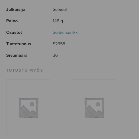
Julkaisija
Sulasol
Paino
148 g
Osastot
Soitinmusiikki
Tuotetunnus
S2358
Sivumäärä
36
TUTUSTU MYÖS