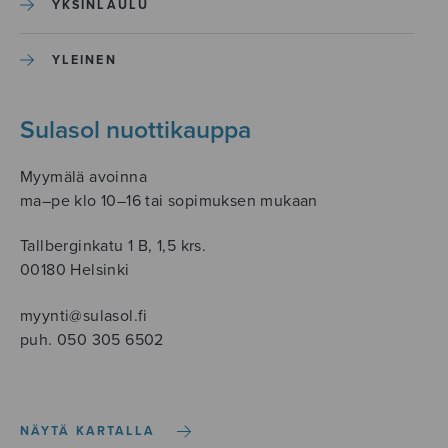
YKSINLAULU
YLEINEN
Sulasol nuottikauppa
Myymälä avoinna
ma–pe klo 10–16 tai sopimuksen mukaan
Tallberginkatu 1 B, 1,5 krs.
00180 Helsinki
myynti@sulasol.fi
puh. 050 305 6502
NÄYTÄ KARTALLA