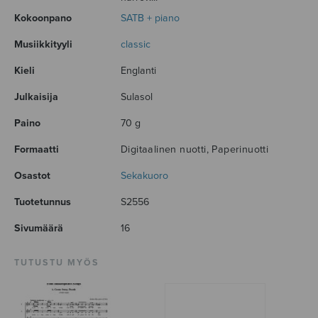
Kokoonpano
SATB + piano
Musiikkityyli
classic
Kieli
Englanti
Julkaisija
Sulasol
Paino
70 g
Formaatti
Digitaalinen nuotti, Paperinuotti
Osastot
Sekakuoro
Tuotetunnus
S2556
Sivumäärä
16
TUTUSTU MYÖS