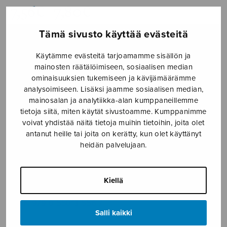
Hintaluokka:
7,56
€
7,80
€
–
7,56€
-
Tämä sivusto käyttää evästeitä
7,80€
Formaatti
Käytämme evästeitä tarjoamamme sisällön ja
mainosten räätälöimiseen, sosiaalisen median
ominaisuuksien tukemiseen ja kävijämäärämme
analysoimiseen. Lisäksi jaamme sosiaalisen median,
mainosalan ja analytiikka-alan kumppaneillemme
Somewhere
tietoja siitä, miten käytät sivustoamme. Kumppanimme
LISÄÄ
(In
voivat yhdistää näitä tietoja muihin tietoihin, joita olet
OSTOSKORIIN
Space)
antanut heille tai joita on kerätty, kun olet käyttänyt
heidän palvelujaan.
määrä
Tuotetunnus (SKU):
S2556
Kiellä
KUVAUS
ISMN 979-0-55013-556-7
Salli kaikki