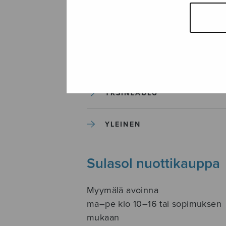
SOITINKOULUT JA OPPAAT
SOITINMUSIIKKI
YKSINLAULU
YLEINEN
Sulasol nuottikauppa
Myymälä avoinna
ma–pe klo 10–16 tai sopimuksen
mukaan