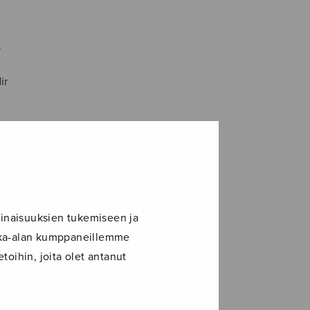
.
ir
inaisuuksien tukemiseen ja
ikka-alan kumppaneillemme
toihin, joita olet antanut