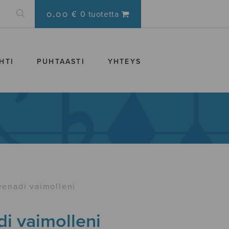
0.00 €
0 tuotetta
HTI
PUHTAASTI
YHTEYS
renadi vaimolleni
i vaimolleni