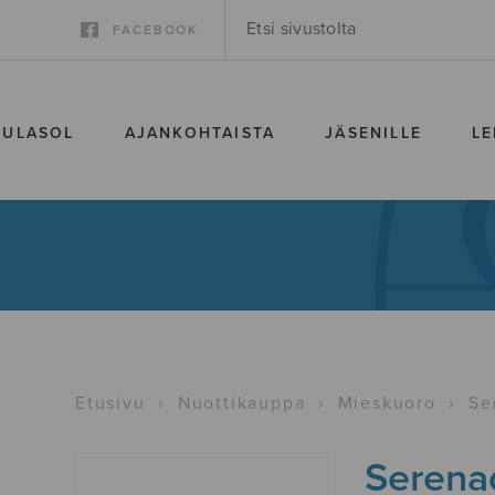
FACEBOOK
SULASOL
AJANKOHTAISTA
JÄSENILLE
LE
Etusivu
›
Nuottikauppa
›
Mieskuoro
›
Se
Serenad