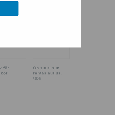
k för
On suuri sun
kör
rantas autius,
ttbb