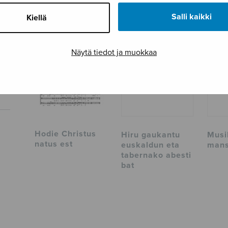
TUTUSTU MYÖS
Salli kaikki
Kiellä
Näytä tiedot ja muokkaa
Hodie Christus
Hiru gaukantu
Musi
natus est
euskaldun eta
mans
tabernako abesti
bat