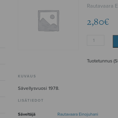
Rautavaara E
2,80
€
Serenadi
vaimolleni
määrä
Tuotetunnus (
KUVAUS
Sävellysvuosi 1978.
LISÄTIEDOT
Säveltäjä
Rautavaara Einojuhani