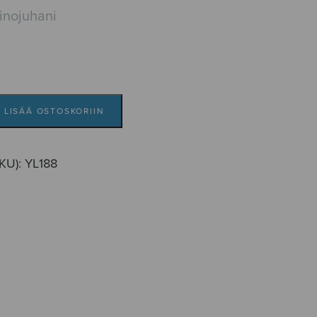
inojuhani
LISÄÄ OSTOSKORIIN
SKU):
YL188