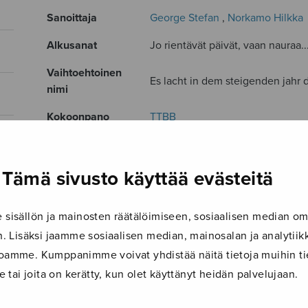
Sanoittaja
George Stefan
,
Norkamo Hilkka
Alkusanat
Jo rientävät päivät, vaan nauraa..
Vaihtoehtoinen
Es lacht in dem steigenden jahr d
nimi
Kokoonpano
TTBB
Kieli
deutsch
Julkaisija
Ylioppilaskunnan Laulajat
Tämä sivusto käyttää evästeitä
Paino
12 g
isällön ja mainosten räätälöimiseen, sosiaalisen median om
Osastot
Mieskuoro
 Lisäksi jaamme sosiaalisen median, mainosalan ja analyti
Tuotetunnus
YL188
ustoamme. Kumppanimme voivat yhdistää näitä tietoja muihin tie
le tai joita on kerätty, kun olet käyttänyt heidän palvelujaan.
Sivumäärä
4