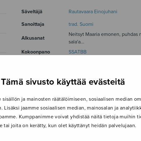
Säveltäjä
Rautavaara Einojuhani
Sanoittaja
trad. Suomi
Neitsyt Maaria emonen, puhdas 
Alkusanat
sala'a...
Kokoonpano
SSATBB
Kieli
Suomi
Julkaisija
Sulasol
Tämä sivusto käyttää evästeitä
Paino
13 g
isällön ja mainosten räätälöimiseen, sosiaalisen median om
Osastot
Sekakuoro
 Lisäksi jaamme sosiaalisen median, mainosalan ja analyti
Tuotetunnus
S1870/2
ustoamme. Kumppanimme voivat yhdistää näitä tietoja muihin tie
le tai joita on kerätty, kun olet käyttänyt heidän palvelujaan.
Sivumäärä
2