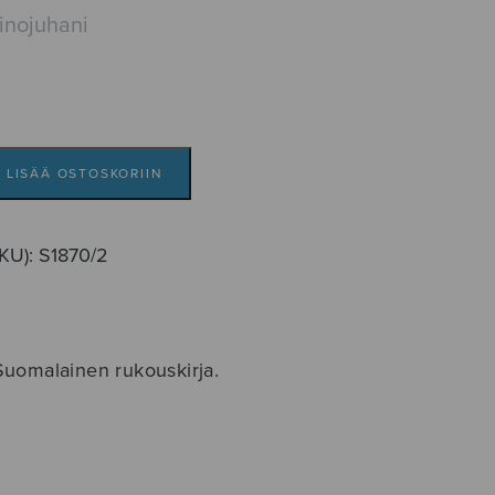
inojuhani
LISÄÄ OSTOSKORIIN
SKU):
S1870/2
Suomalainen rukouskirja.