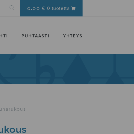
0.00 €
0 tuotetta
HTI
PUHTAASTI
YHTEYS
unarukous
ukous