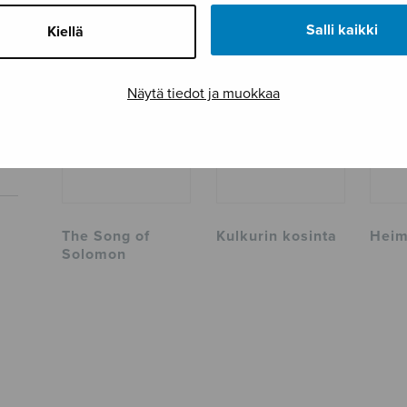
TUTUSTU MYÖS
Salli kaikki
Kiellä
Näytä tiedot ja muokkaa
The Song of
Kulkurin kosinta
Heim
Solomon