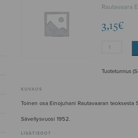
Rautavaara E
3,15
€
Saunarukous
määrä
Tuotetunnus (
KUVAUS
Toinen osa Einojuhani Rautavaaran teoksesta 
Sävellysvuosi 1952.
LISÄTIEDOT