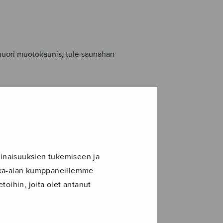
nuori muotokaunis, tule saunahan
inaisuuksien tukemiseen ja
ikka-alan kumppaneillemme
toihin, joita olet antanut