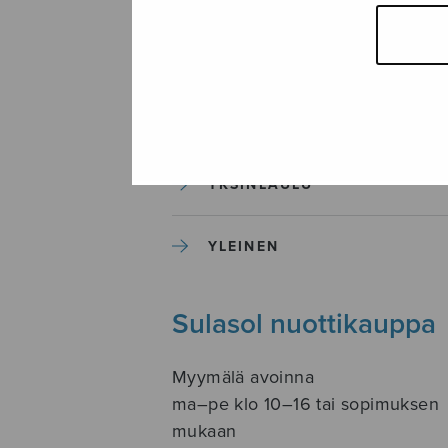
SOITINKOULUT JA OPPAAT
SOITINMUSIIKKI
YKSINLAULU
YLEINEN
Sulasol nuottikauppa
Myymälä avoinna
ma–pe klo 10–16 tai sopimuksen
mukaan