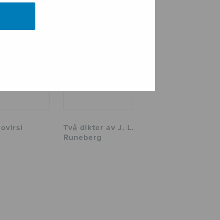
ovirsi
Två dikter av J. L.
Runeberg