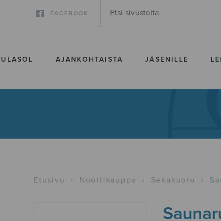
FACEBOOK
SULASOL
AJANKOHTAISTA
JÄSENILLE
LE
Etusivu
›
Nuottikauppa
›
Sekakuoro
›
Sa
Saunar