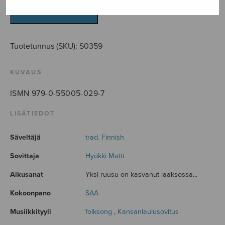
laaksossa
määrä
LISÄÄ OSTOSKORIIN
Tuotetunnus (SKU):
S0359
KUVAUS
ISMN 979-0-55005-029-7
LISÄTIEDOT
Säveltäjä
trad. Finnish
Sovittaja
Hyökki Matti
Alkusanat
Yksi ruusu on kasvanut laaksossa...
Kokoonpano
SAA
Musiikkityyli
folksong
,
Kansanlaulusovitus