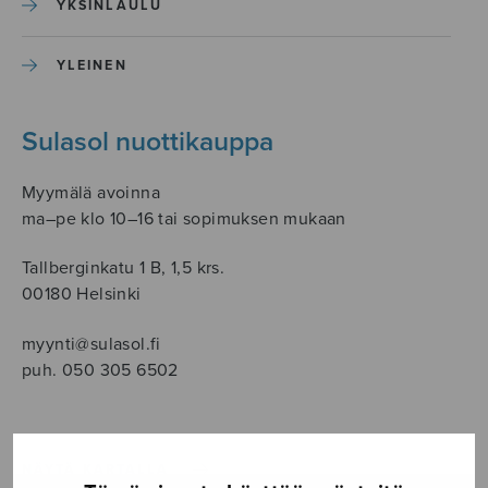
YKSINLAULU
YLEINEN
Sulasol nuottikauppa
Myymälä avoinna
ma–pe klo 10–16 tai sopimuksen mukaan
Tallberginkatu 1 B, 1,5 krs.
00180 Helsinki
myynti@sulasol.fi
puh. 050 305 6502
NÄYTÄ KARTALLA