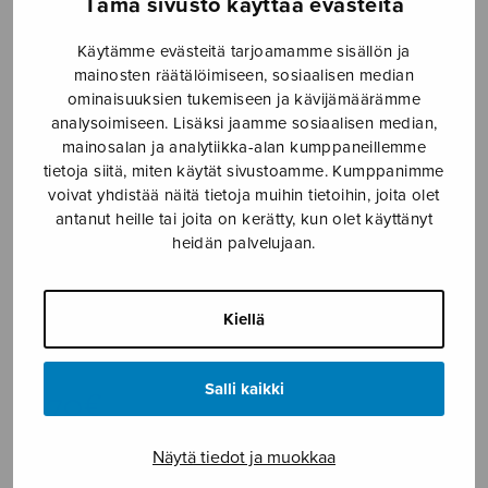
Tämä sivusto käyttää evästeitä
Etusivu
›
Nuottikauppa
›
Diskanttikuoro
›
Ruusu
Käytämme evästeitä tarjoamamme sisällön ja
laaksossa
mainosten räätälöimiseen, sosiaalisen median
ominaisuuksien tukemiseen ja kävijämäärämme
analysoimiseen. Lisäksi jaamme sosiaalisen median,
mainosalan ja analytiikka-alan kumppaneillemme
tietoja siitä, miten käytät sivustoamme. Kumppanimme
voivat yhdistää näitä tietoja muihin tietoihin, joita olet
antanut heille tai joita on kerätty, kun olet käyttänyt
heidän palvelujaan.
Ruusu laaksossa
Kiellä
trad. Finnish
Salli kaikki
2,70
€
Näytä tiedot ja muokkaa
Ruusu