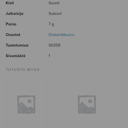
Kieli
Suomi
Julkaisija
Sulasol
Paino
7 g
Osastot
Diskanttikuoro
Tuotetunnus
S0359
Sivumäärä
1
TUTUSTU MYÖS