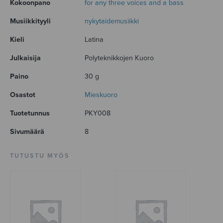
Kokoonpano
for any three voices and a bass
Musiikkityyli
nykytaidemusiikki
Kieli
Latina
Julkaisija
Polyteknikkojen Kuoro
Paino
30 g
Osastot
Mieskuoro
Tuotetunnus
PKY008
Sivumäärä
8
TUTUSTU MYÖS