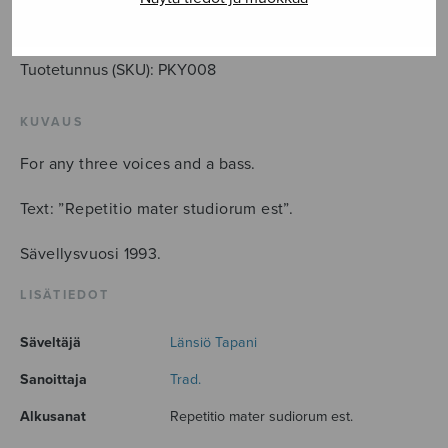
LISÄÄ OSTOSKORIIN
Tuotetunnus (SKU):
PKY008
KUVAUS
For any three voices and a bass.
Text: ”Repetitio mater studiorum est”.
Sävellysvuosi 1993.
LISÄTIEDOT
Säveltäjä
Länsiö Tapani
Sanoittaja
Trad.
Alkusanat
Repetitio mater sudiorum est.