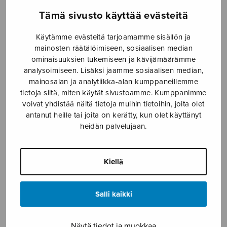
Tämä sivusto käyttää evästeitä
Etusivu
›
Nuottikauppa
›
Mieskuoro
›
Repetitio
Käytämme evästeitä tarjoamamme sisällön ja
mainosten räätälöimiseen, sosiaalisen median
ominaisuuksien tukemiseen ja kävijämäärämme
analysoimiseen. Lisäksi jaamme sosiaalisen median,
mainosalan ja analytiikka-alan kumppaneillemme
tietoja siitä, miten käytät sivustoamme. Kumppanimme
voivat yhdistää näitä tietoja muihin tietoihin, joita olet
antanut heille tai joita on kerätty, kun olet käyttänyt
heidän palvelujaan.
Repetitio
Länsiö Tapani
Kiellä
4,66
€
Salli kaikki
Repetitio
määrä
Näytä tiedot ja muokkaa