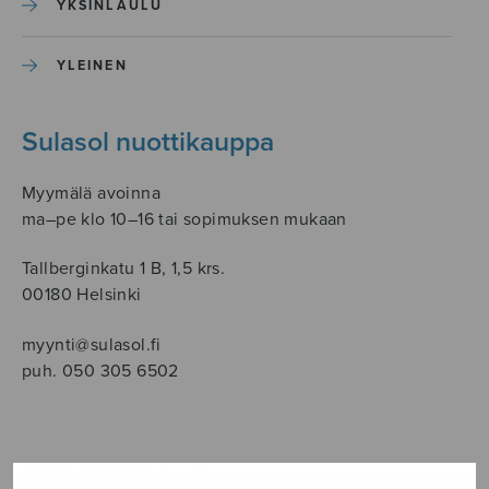
YKSINLAULU
YLEINEN
Sulasol nuottikauppa
Myymälä avoinna
ma–pe klo 10–16 tai sopimuksen mukaan
Tallberginkatu 1 B, 1,5 krs.
00180 Helsinki
myynti@sulasol.fi
puh. 050 305 6502
NÄYTÄ KARTALLA