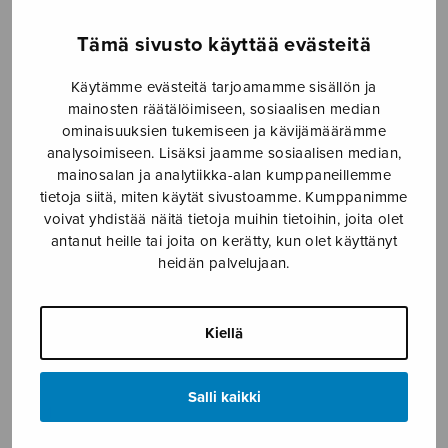
Etusivu
›
Nuottikauppa
›
Yksinlaulu
›
Psalmeista
Tämä sivusto käyttää evästeitä
Käytämme evästeitä tarjoamamme sisällön ja
mainosten räätälöimiseen, sosiaalisen median
ominaisuuksien tukemiseen ja kävijämäärämme
analysoimiseen. Lisäksi jaamme sosiaalisen median,
mainosalan ja analytiikka-alan kumppaneillemme
tietoja siitä, miten käytät sivustoamme. Kumppanimme
voivat yhdistää näitä tietoja muihin tietoihin, joita olet
antanut heille tai joita on kerätty, kun olet käyttänyt
Psalmeista
heidän palvelujaan.
Gustafsson Kaj-Erik
Kiellä
7,50
€
Salli kaikki
Psalmeista
määrä