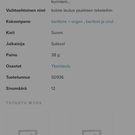
kunniani...
Vaihtoehtoinen nimi
kolme laulua psalmien teksteihin
Kokoonpano
baritone + organ
,
baritoni ja urut
Kieli
Suomi
Julkaisija
Sulasol
Paino
38 g
Osastot
Yksinlaulu
Tuotetunnus
S0936
Sivumäärä
12
TUTUSTU MYÖS