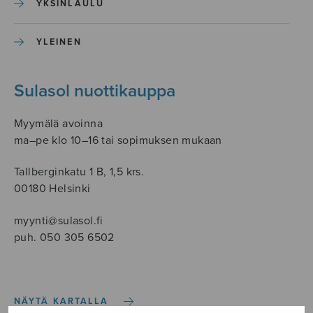
YKSINLAULU
YLEINEN
Sulasol nuottikauppa
Myymälä avoinna
ma–pe klo 10–16 tai sopimuksen mukaan
Tallberginkatu 1 B, 1,5 krs.
00180 Helsinki
myynti@sulasol.fi
puh. 050 305 6502
NÄYTÄ KARTALLA