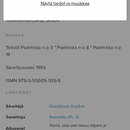
LISÄÄ OSTOSKORIIN
Näytä tiedot ja muokkaa
Tuotetunnus (SKU):
S0936
KUVAUS
Tekstit Psalmista n:o 3 * Psalmista n:o 8 * Psalmista n:o
19
Sävellysvuosi 1993.
ISMN 979-0-55005-936-8
LISÄTIEDOT
Säveltäjä
Gustafsson Kaj-Erik
Sanoittaja
Raamattu (Ps. 3)
Herra, sinä olet minun kilpeni ja
Alkusanat