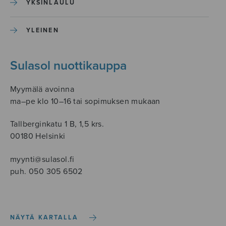
YKSINLAULU
YLEINEN
Sulasol nuottikauppa
Myymälä avoinna
ma–pe klo 10–16 tai sopimuksen mukaan
Tallberginkatu 1 B, 1,5 krs.
00180 Helsinki
myynti@sulasol.fi
puh. 050 305 6502
NÄYTÄ KARTALLA