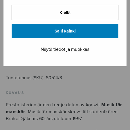
-
5,25€
Kiellä
Formaatti
Salli kaikki
Näytä tiedot ja muokkaa
Presto
LISÄÄ
isterico
OSTOSKORIIN
määrä
Tuotetunnus (SKU):
S0514/3
KUVAUS
Presto isterico är den tredje delen av körsvit
Musik för
manskör
. Musik för manskör skrevs till studentkören
Brahe Djäknars 60-årsjubileum 1997.