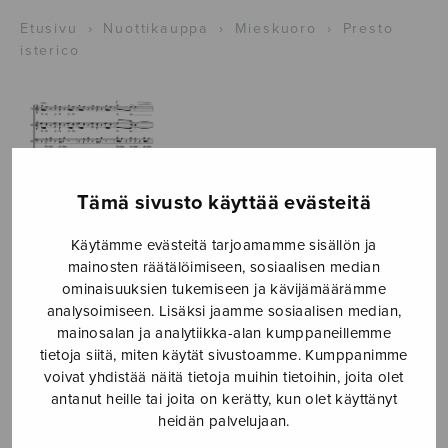
Etusivu
›
Nuottikauppa
›
Mieskuoro
›
Presto
isterico
Tämä sivusto käyttää evästeitä
Käytämme evästeitä tarjoamamme sisällön ja
mainosten räätälöimiseen, sosiaalisen median
ominaisuuksien tukemiseen ja kävijämäärämme
analysoimiseen. Lisäksi jaamme sosiaalisen median,
mainosalan ja analytiikka-alan kumppaneillemme
Presto isterico
tietoja siitä, miten käytät sivustoamme. Kumppanimme
Långbacka Ulf
voivat yhdistää näitä tietoja muihin tietoihin, joita olet
antanut heille tai joita on kerätty, kun olet käyttänyt
Hintaluokka:
4,60
€
5,25
€
heidän palvelujaan.
–
4,60€