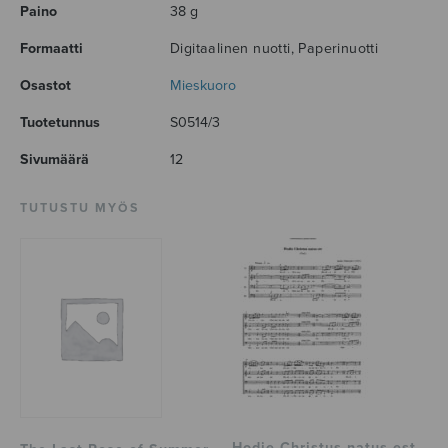
Paino
38 g
Formaatti
Digitaalinen nuotti, Paperinuotti
Osastot
Mieskuoro
Tuotetunnus
S0514/3
Sivumäärä
12
TUTUSTU MYÖS
Hodie Christus natus est