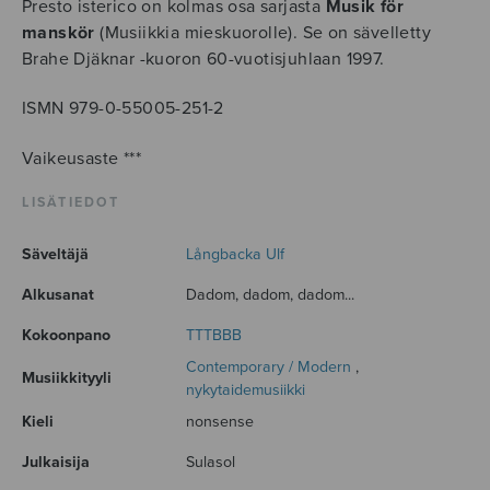
Presto isterico on kolmas osa sarjasta
Musik för
manskör
(Musiikkia mieskuorolle). Se on sävelletty
Brahe Djäknar -kuoron 60-vuotisjuhlaan 1997.
ISMN 979-0-55005-251-2
Vaikeusaste ***
LISÄTIEDOT
Säveltäjä
Långbacka Ulf
Alkusanat
Dadom, dadom, dadom...
Kokoonpano
TTTBBB
Contemporary / Modern
,
Musiikkityyli
nykytaidemusiikki
Kieli
nonsense
Julkaisija
Sulasol