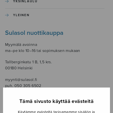
YKSINLAULU
YLEINEN
Sulasol nuottikauppa
Myymälä avoinna
ma–pe klo 10–16 tai sopimuksen mukaan
Tallberginkatu 1 B, 1,5 krs.
00180 Helsinki
myynti@sulasol.fi
puh. 050 305 6502
Tämä sivusto käyttää evästeitä
NÄYTÄ KARTALLA
Käytämme evästeitä tarjoamamme sisällön ja