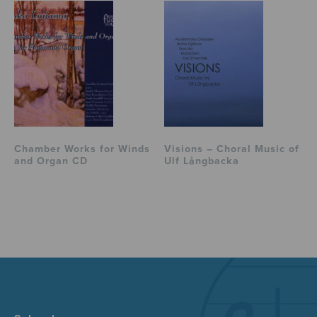
Chamber Works for Winds
Visions – Choral Music of
and Organ CD
Ulf Långbacka