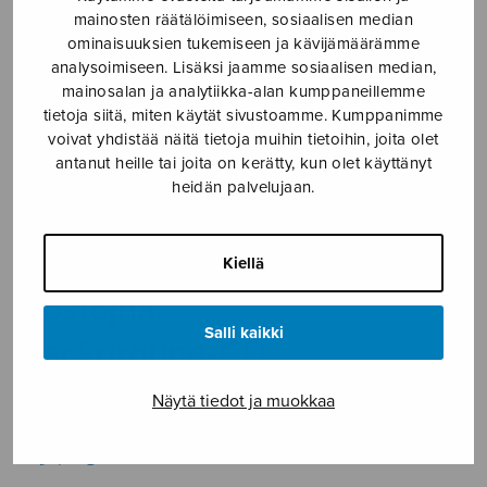
mainosten räätälöimiseen, sosiaalisen median
Etusivu
›
Nuottikauppa
›
Äänitteet
›
Postojna,
ominaisuuksien tukemiseen ja kävijämäärämme
background-CD
analysoimiseen. Lisäksi jaamme sosiaalisen median,
mainosalan ja analytiikka-alan kumppaneillemme
tietoja siitä, miten käytät sivustoamme. Kumppanimme
voivat yhdistää näitä tietoja muihin tietoihin, joita olet
antanut heille tai joita on kerätty, kun olet käyttänyt
heidän palvelujaan.
Kiellä
Postojna,
Salli kaikki
background-CD
Rechberger Herman
Näytä tiedot ja muokkaa
69,03
€