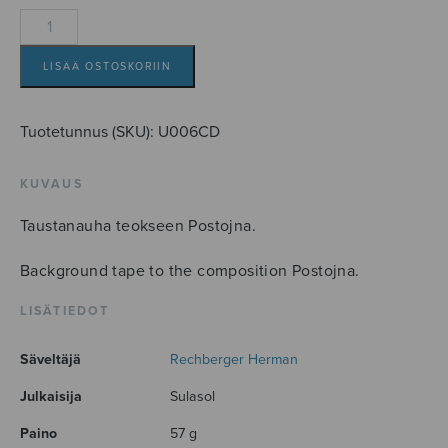
Postojna,
background-
CD
LISÄÄ OSTOSKORIIN
määrä
Tuotetunnus (SKU):
U006CD
KUVAUS
Taustanauha teokseen Postojna.
Background tape to the composition Postojna.
LISÄTIEDOT
Säveltäjä
Rechberger Herman
Julkaisija
Sulasol
Paino
57 g