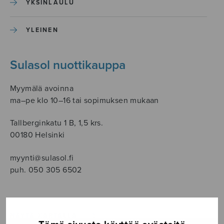
YKSINLAULU
YLEINEN
Sulasol nuottikauppa
Myymälä avoinna
ma–pe klo 10–16 tai sopimuksen mukaan
Tallberginkatu 1 B, 1,5 krs.
00180 Helsinki
myynti@sulasol.fi
puh. 050 305 6502
NÄYTÄ KARTALLA