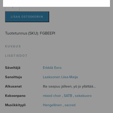
Pienen
iltarukous
määrä
LISÄÄ OSTOSKORIIN
Tuotetunnus (SKU):
FGBEEPI
KUVAUS
LISÄTIEDOT
Säveltäjä
Erkkilä Eero
Sanoittaja
Laaksonen Liisa-Maija
Alkusanat
Ilta saapuu jälleen, yö jo yllättää...
Kokoonpano
mixed choir
,
SATB
,
sekakuoro
Musiikkityyli
Hengellinen
,
sacred