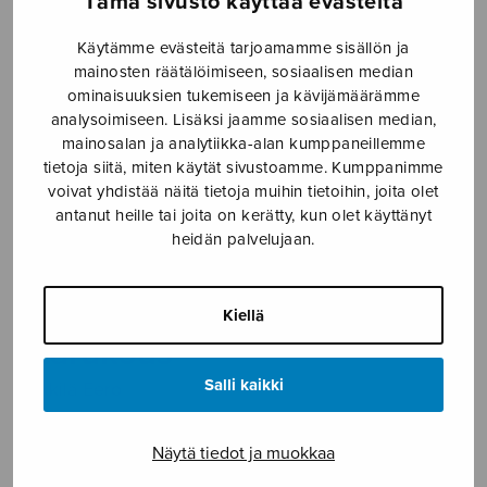
Tämä sivusto käyttää evästeitä
Etusivu
›
Nuottikauppa
›
Sekakuoro
›
Pienen
Käytämme evästeitä tarjoamamme sisällön ja
iltarukous
mainosten räätälöimiseen, sosiaalisen median
ominaisuuksien tukemiseen ja kävijämäärämme
analysoimiseen. Lisäksi jaamme sosiaalisen median,
mainosalan ja analytiikka-alan kumppaneillemme
tietoja siitä, miten käytät sivustoamme. Kumppanimme
voivat yhdistää näitä tietoja muihin tietoihin, joita olet
antanut heille tai joita on kerätty, kun olet käyttänyt
heidän palvelujaan.
Pienen
Kiellä
iltarukous
Salli kaikki
Erkkilä Eero
3,44
€
Näytä tiedot ja muokkaa