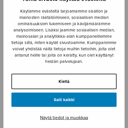
Etusivu
›
Nuottikauppa
›
Sekakuoro
›
Pater
Käytämme evästeitä tarjoamamme sisällön ja
noster
mainosten räätälöimiseen, sosiaalisen median
ominaisuuksien tukemiseen ja kävijämäärämme
analysoimiseen. Lisäksi jaamme sosiaalisen median,
mainosalan ja analytiikka-alan kumppaneillemme
tietoja siitä, miten käytät sivustoamme. Kumppanimme
voivat yhdistää näitä tietoja muihin tietoihin, joita olet
antanut heille tai joita on kerätty, kun olet käyttänyt
heidän palvelujaan.
Pater noster
Kiellä
Kostiainen Pekka
Salli kaikki
3,80
€
Näytä tiedot ja muokkaa
Pater