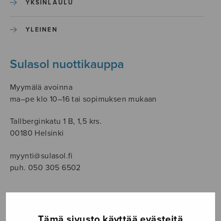
YKSINLAULU
YLEINEN
Sulasol nuottikauppa
Myymälä avoinna
ma–pe klo 10–16 tai sopimuksen mukaan
Tallberginkatu 1 B, 1,5 krs.
00180 Helsinki
myynti@sulasol.fi
puh. 050 305 6502
NÄYTÄ KARTALLA
Tämä sivusto käyttää evästeitä