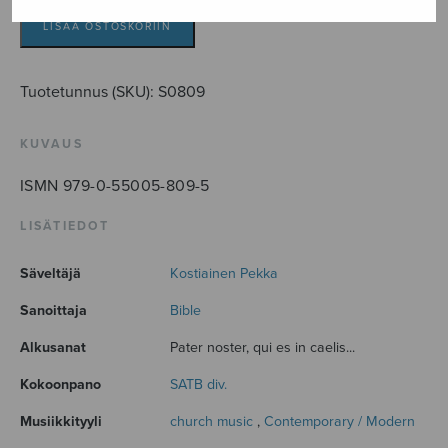
noster
määrä
LISÄÄ OSTOSKORIIN
Tuotetunnus (SKU):
S0809
KUVAUS
ISMN 979-0-55005-809-5
LISÄTIEDOT
Säveltäjä
Kostiainen Pekka
Sanoittaja
Bible
Alkusanat
Pater noster, qui es in caelis...
Kokoonpano
SATB div.
Musiikkityyli
church music
,
Contemporary / Modern