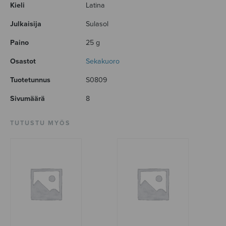
Kieli
Latina
Julkaisija
Sulasol
Paino
25 g
Osastot
Sekakuoro
Tuotetunnus
S0809
Sivumäärä
8
TUTUSTU MYÖS