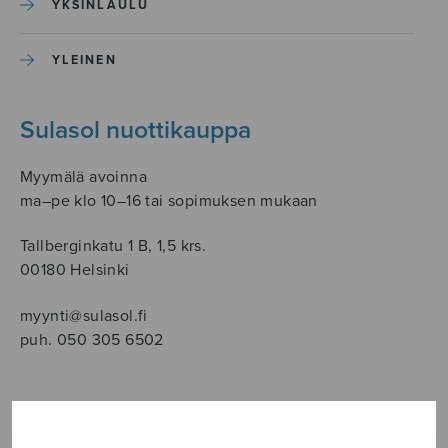
YKSINLAULU
YLEINEN
Sulasol nuottikauppa
Myymälä avoinna
ma–pe klo 10–16 tai sopimuksen mukaan
Tallberginkatu 1 B, 1,5 krs.
00180 Helsinki
myynti@sulasol.fi
puh. 050 305 6502
NÄYTÄ KARTALLA