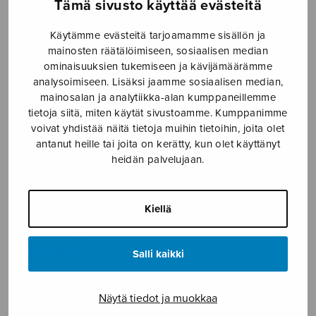
Tämä sivusto käyttää evästeitä
Etusivu
›
Nuottikauppa
›
Diskanttikuoro
›
Our
Käytämme evästeitä tarjoamamme sisällön ja
Secret Melody
mainosten räätälöimiseen, sosiaalisen median
ominaisuuksien tukemiseen ja kävijämäärämme
analysoimiseen. Lisäksi jaamme sosiaalisen median,
mainosalan ja analytiikka-alan kumppaneillemme
tietoja siitä, miten käytät sivustoamme. Kumppanimme
voivat yhdistää näitä tietoja muihin tietoihin, joita olet
antanut heille tai joita on kerätty, kun olet käyttänyt
heidän palvelujaan.
Our Secret
Kiellä
Melody
Nissilä Antti
Salli kaikki
4,30
€
Näytä tiedot ja muokkaa