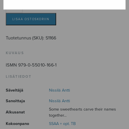
Our
Secret
Melody
LISÄÄ OSTOSKORIIN
määrä
Tuotetunnus (SKU):
S1166
KUVAUS
ISMN 979-0-55010-166-1
LISÄTIEDOT
Säveltäjä
Nissilä Antti
Sanoittaja
Nissilä Antti
Some sweethearts carve their names
Alkusanat
together...
Kokoonpano
SSAA + opt. TB