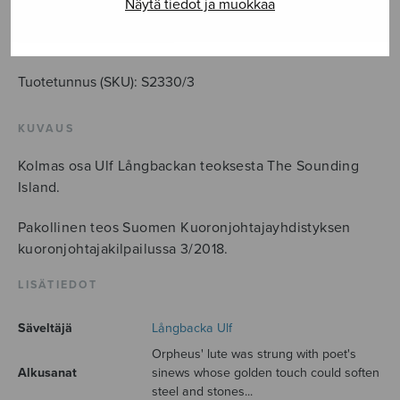
Lute
Näytä tiedot ja muokkaa
määrä
LISÄÄ OSTOSKORIIN
Tuotetunnus (SKU):
S2330/3
KUVAUS
Kolmas osa Ulf Långbackan teoksesta The Sounding
Island.
Pakollinen teos Suomen Kuoronjohtajayhdistyksen
kuoronjohtajakilpailussa 3/2018.
LISÄTIEDOT
Säveltäjä
Långbacka Ulf
Orpheus' lute was strung with poet's
Alkusanat
sinews whose golden touch could soften
steel and stones...