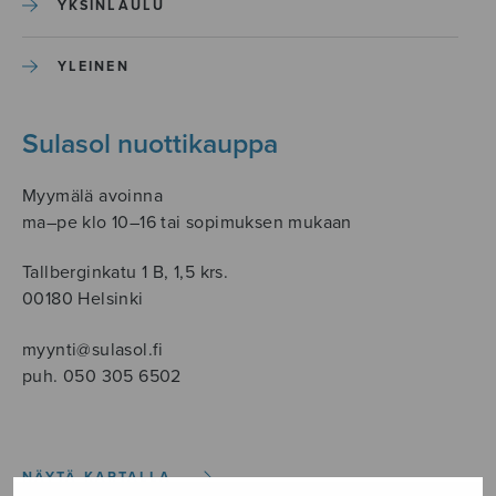
YKSINLAULU
YLEINEN
Sulasol nuottikauppa
Myymälä avoinna
ma–pe klo 10–16 tai sopimuksen mukaan
Tallberginkatu 1 B, 1,5 krs.
00180 Helsinki
myynti@sulasol.fi
puh. 050 305 6502
NÄYTÄ KARTALLA