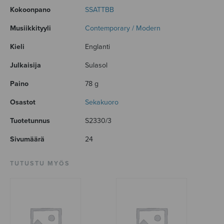
Kokoonpano
SSATTBB
Musiikkityyli
Contemporary / Modern
Kieli
Englanti
Julkaisija
Sulasol
Paino
78 g
Osastot
Sekakuoro
Tuotetunnus
S2330/3
Sivumäärä
24
TUTUSTU MYÖS