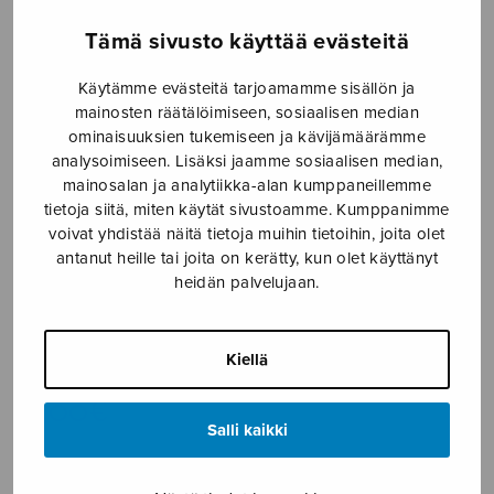
Etusivu
›
Nuottikauppa
›
Sekakuoro
›
Orpheus’
Tämä sivusto käyttää evästeitä
Lute
Käytämme evästeitä tarjoamamme sisällön ja
mainosten räätälöimiseen, sosiaalisen median
ominaisuuksien tukemiseen ja kävijämäärämme
analysoimiseen. Lisäksi jaamme sosiaalisen median,
mainosalan ja analytiikka-alan kumppaneillemme
tietoja siitä, miten käytät sivustoamme. Kumppanimme
voivat yhdistää näitä tietoja muihin tietoihin, joita olet
antanut heille tai joita on kerätty, kun olet käyttänyt
heidän palvelujaan.
Orpheus’ Lute
Långbacka Ulf
Kiellä
8,00
€
Salli kaikki
Orpheus'