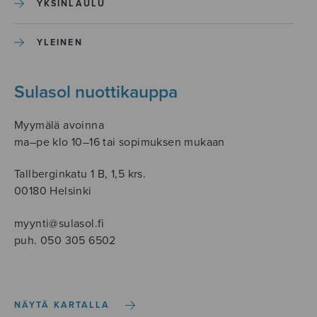
YKSINLAULU
YLEINEN
Sulasol nuottikauppa
Myymälä avoinna
ma–pe klo 10–16 tai sopimuksen mukaan
Tallberginkatu 1 B, 1,5 krs.
00180 Helsinki
myynti@sulasol.fi
puh. 050 305 6502
NÄYTÄ KARTALLA