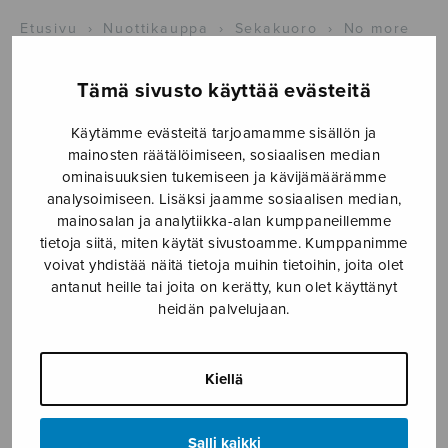
Etusivu
›
Nuottikauppa
›
Sekakuoro
›
No more
Shakespeare Songs?
Tämä sivusto käyttää evästeitä
Käytämme evästeitä tarjoamamme sisällön ja
mainosten räätälöimiseen, sosiaalisen median
ominaisuuksien tukemiseen ja kävijämäärämme
analysoimiseen. Lisäksi jaamme sosiaalisen median,
mainosalan ja analytiikka-alan kumppaneillemme
tietoja siitä, miten käytät sivustoamme. Kumppanimme
voivat yhdistää näitä tietoja muihin tietoihin, joita olet
No more
antanut heille tai joita on kerätty, kun olet käyttänyt
heidän palvelujaan.
Shakespeare
Songs?
Kiellä
Mäntyjärvi Jaakko
Salli kaikki