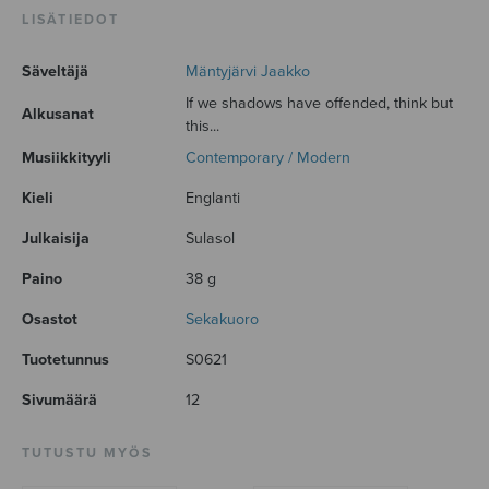
LISÄTIEDOT
Säveltäjä
Mäntyjärvi Jaakko
If we shadows have offended, think but
Alkusanat
this...
Musiikkityyli
Contemporary / Modern
Kieli
Englanti
Julkaisija
Sulasol
Paino
38 g
Osastot
Sekakuoro
Tuotetunnus
S0621
Sivumäärä
12
TUTUSTU MYÖS