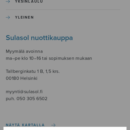
YKSINLAULU
YLEINEN
Sulasol nuottikauppa
Myymälä avoinna
ma–pe klo 10–16 tai sopimuksen mukaan
Tallberginkatu 1 B, 1,5 krs.
00180 Helsinki
myynti@sulasol.fi
puh. 050 305 6502
NÄYTÄ KARTALLA