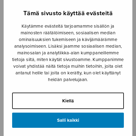
Etusivu
›
Nuottikauppa
›
Sekakuoro
›
No man is
Tämä sivusto käyttää evästeitä
an island
Käytämme evästeitä tarjoamamme sisällön ja
mainosten räätälöimiseen, sosiaalisen median
ominaisuuksien tukemiseen ja kävijämäärämme
analysoimiseen. Lisäksi jaamme sosiaalisen median,
mainosalan ja analytiikka-alan kumppaneillemme
tietoja siitä, miten käytät sivustoamme. Kumppanimme
voivat yhdistää näitä tietoja muihin tietoihin, joita olet
antanut heille tai joita on kerätty, kun olet käyttänyt
heidän palvelujaan.
No man is an
island
Kiellä
Långbacka Ulf
Salli kaikki
18,20
€