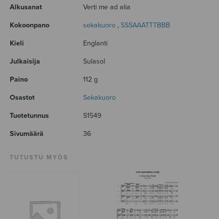
Alkusanat
Verti me ad alia
Kokoonpano
sekakuoro
,
SSSAAATTTBBB
Kieli
Englanti
Julkaisija
Sulasol
Paino
112 g
Osastot
Sekakuoro
Tuotetunnus
S1549
Sivumäärä
36
TUTUSTU MYÖS