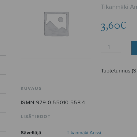
Tikanmäki An
3,60
€
Maan
laulu
määrä
Tuotetunnus (
KUVAUS
ISMN 979-0-55010-558-4
LISÄTIEDOT
Säveltäjä
Tikanmäki Anssi