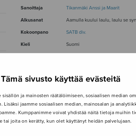
Sanoittaja
Tikanmäki Anssi ja Maarit
Alkusanat
Aamulla kuului laulu, laulu se syn
Kokoonpano
SATB div.
Kieli
Suomi
Julkaisija
Sulasol
Paino
13 g
Tämä sivusto käyttää evästeitä
Osastot
Sekakuoro
Tuotetunnus
S1558
isällön ja mainosten räätälöimiseen, sosiaalisen median om
 Lisäksi jaamme sosiaalisen median, mainosalan ja analyti
Sivumäärä
4
ustoamme. Kumppanimme voivat yhdistää näitä tietoja muihin tie
le tai joita on kerätty, kun olet käyttänyt heidän palvelujaan.
TUTUSTU MYÖS