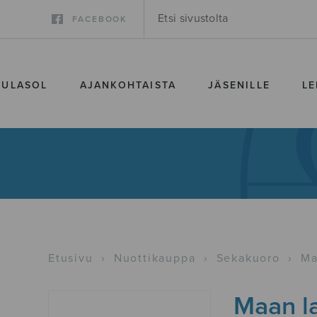
FACEBOOK
SULASOL
AJANKOHTAISTA
JÄSENILLE
LE
Etusivu
›
Nuottikauppa
›
Sekakuoro
›
Ma
Maan l