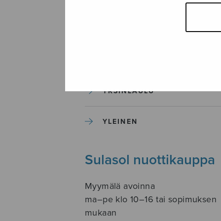
SOITINKOULUT JA OPPAAT
SOITINMUSIIKKI
YKSINLAULU
YLEINEN
Sulasol nuottikauppa
Myymälä avoinna
ma–pe klo 10–16 tai sopimuksen
mukaan