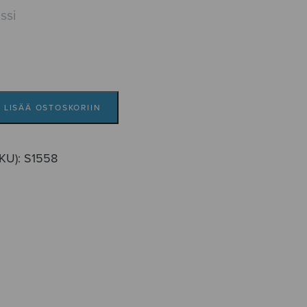
ssi
LISÄÄ OSTOSKORIIN
SKU):
S1558