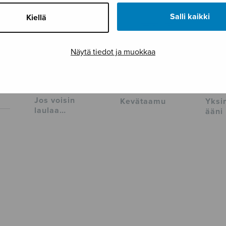
Salli kaikki
Kiellä
Näytä tiedot ja muokkaa
Jos voisin
Kevätaamu
Yksi
laulaa…
ääni