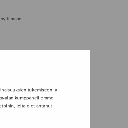
nytti maan...
inaisuuksien tukemiseen ja
ikka-alan kumppaneillemme
toihin, joita olet antanut