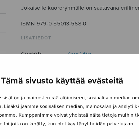
Jokaiselle kuororyhmälle on saatavana erillinen
ISMN 979-0-55013-568-0
LISÄTIEDOT
Säveltäjä
Cser Ádám
Sanoittaja
Trad.
Tämä sivusto käyttää evästeitä
Alkusanat
Libera me Domine...
Kokoonpano
25-ääninen sekakuoro
isällön ja mainosten räätälöimiseen, sosiaalisen median om
Musiikkityyli
Contemporary / Modern
,
nykyta
 Lisäksi jaamme sosiaalisen median, mainosalan ja analyti
ustoamme. Kumppanimme voivat yhdistää näitä tietoja muihin tie
Kieli
Latina
le tai joita on kerätty, kun olet käyttänyt heidän palvelujaan.
Julkaisija
Sulasol