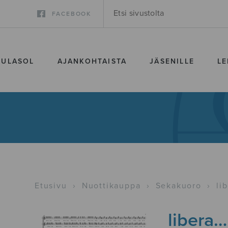
FACEBOOK
SULASOL
AJANKOHTAISTA
JÄSENILLE
LE
Etusivu
›
Nuottikauppa
›
Sekakuoro
›
li
libera…