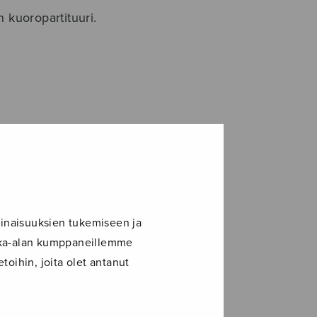
 kuoropartituuri.
inaisuuksien tukemiseen ja
idemusiikki
ikka-alan kumppaneillemme
toihin, joita olet antanut