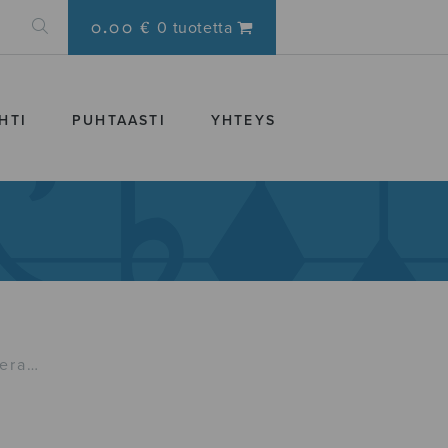
0.00 €
0 tuotetta
HTI
PUHTAASTI
YHTEYS
bera…