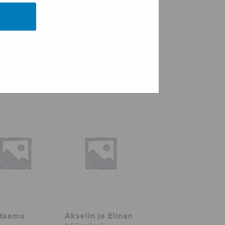
taamu
Akselin ja Elinan