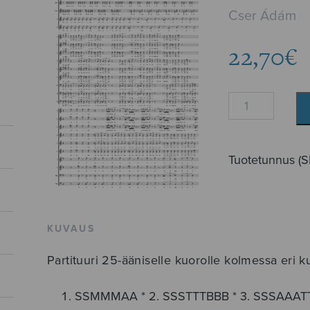
Cser Ádám
22,70
€
libera...
määrä
Tuotetunnus (
KUVAUS
Partituuri 25-ääniselle kuorolle kolmessa eri 
SSMMMAA * 2. SSSTTTBBB * 3. SSSAAAT