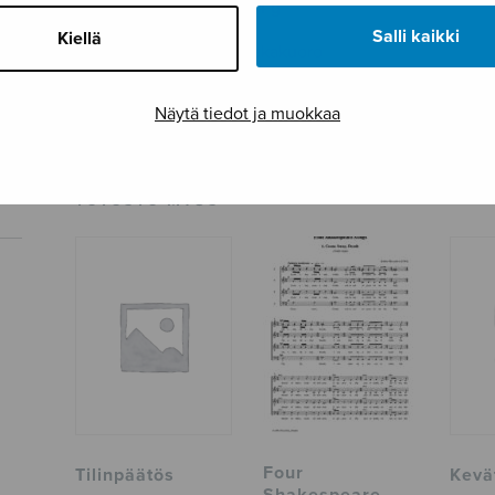
Paino
194 g
Salli kaikki
Kiellä
Osastot
Sekakuoro
Tuotetunnus
S2568
Näytä tiedot ja muokkaa
Sivumäärä
24
TUTUSTU MYÖS
Four
Tilinpäätös
Kevä