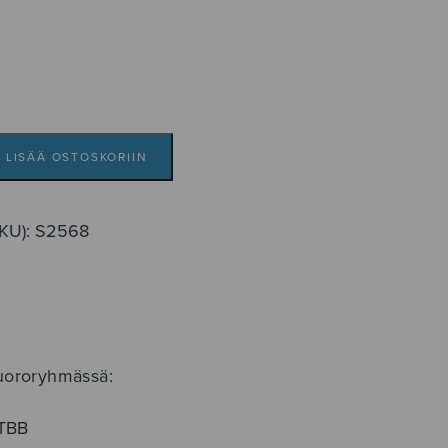
LISÄÄ OSTOSKORIIN
SKU):
S2568
kuororyhmässä:
TBB