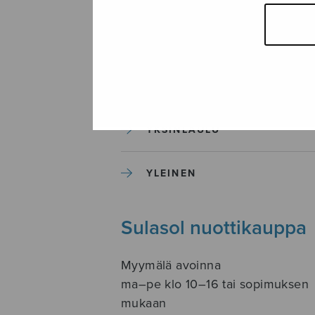
SOITINKOULUT JA OPPAAT
SOITINMUSIIKKI
YKSINLAULU
YLEINEN
Sulasol nuottikauppa
Myymälä avoinna
ma–pe klo 10–16 tai sopimuksen
mukaan