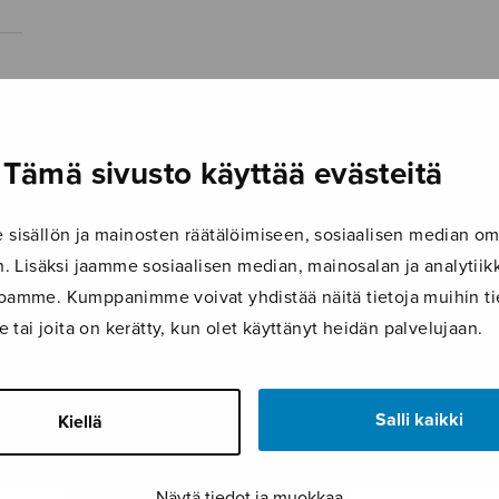
Tämä sivusto käyttää evästeitä
isällön ja mainosten räätälöimiseen, sosiaalisen median om
 Lisäksi jaamme sosiaalisen median, mainosalan ja analyti
ustoamme. Kumppanimme voivat yhdistää näitä tietoja muihin tie
le tai joita on kerätty, kun olet käyttänyt heidän palvelujaan.
Salli kaikki
Kiellä
Näytä tiedot ja muokkaa