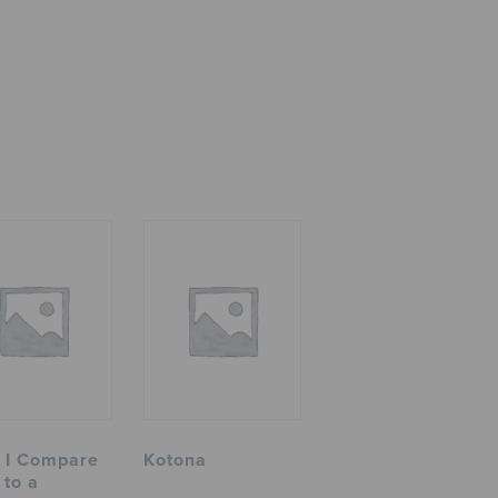
l I Compare
Kotona
 to a