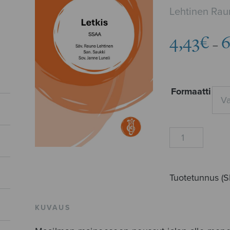
Lehtinen Rau
4,43
€
6
–
Formaatti
Letkis
määrä
Tuotetunnus (
KUVAUS