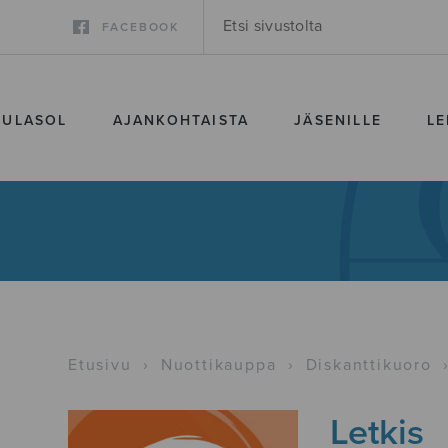
FACEBOOK
SULASOL
AJANKOHTAISTA
JÄSENILLE
LE
Etusivu
›
Nuottikauppa
›
Diskanttikuoro
Letkis