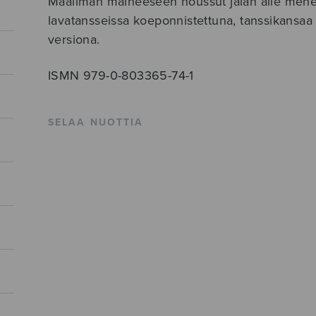
Maailman maineeseen noussut jalan alle menev
lavatansseissa koeponnistettuna, tanssikansaa
versiona.
ISMN 979-0-803365-74-1
SELAA NUOTTIA