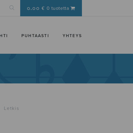
0.00 €
0 tuotetta
HTI
PUHTAASTI
YHTEYS
›
Letkis