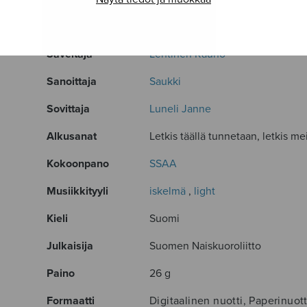
LISÄTIEDOT
Säveltäjä
Lehtinen Rauno
Sanoittaja
Saukki
Sovittaja
Luneli Janne
Alkusanat
Letkis täällä tunnetaan, letkis mei
Kokoonpano
SSAA
Musiikkityyli
iskelmä
,
light
Kieli
Suomi
Julkaisija
Suomen Naiskuoroliitto
Paino
26 g
Formaatti
Digitaalinen nuotti, Paperinuott