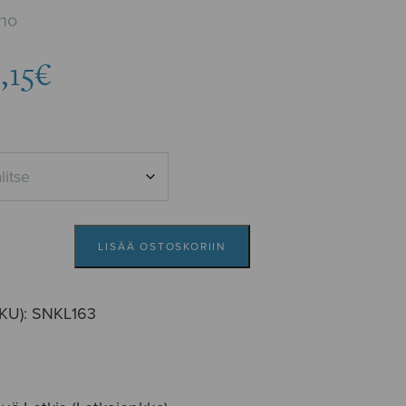
no
Hintaluokka:
,15
€
4,43€
-
6,15€
LISÄÄ OSTOSKORIIN
SKU):
SNKL163