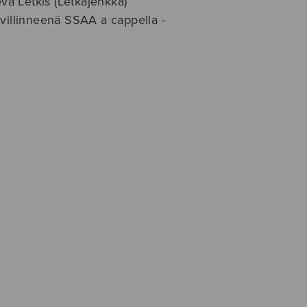
ä Letkis (Letkajenkka)
 villinneenä SSAA a cappella -