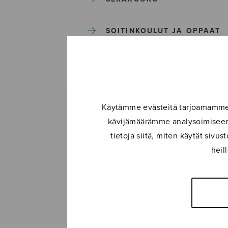
SOITINKOULUT JA OPPAAT
SOITINMUSIIKKI
YKSINLAULU
Käytämme evästeitä tarjoamamme s
kävijämäärämme analysoimiseen.
YLEINEN
tietoja siitä, miten käytät siv
heil
Sulasol nuottikauppa
Myymälä avoinna
ma–pe klo 10–16 tai sopimuksen
mukaan