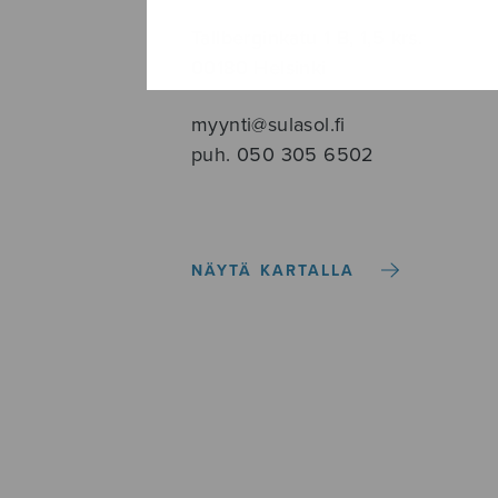
Tallberginkatu 1 B, 1,5 krs.
00180 Helsinki
myynti@sulasol.fi
puh. 050 305 6502
NÄYTÄ KARTALLA