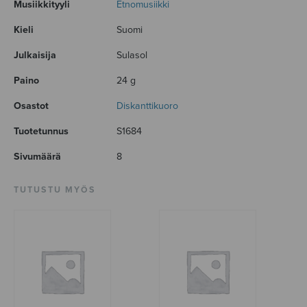
Musiikkityyli
Etnomusiikki
Kieli
Suomi
Julkaisija
Sulasol
Paino
24 g
Osastot
Diskanttikuoro
Tuotetunnus
S1684
Sivumäärä
8
TUTUSTU MYÖS