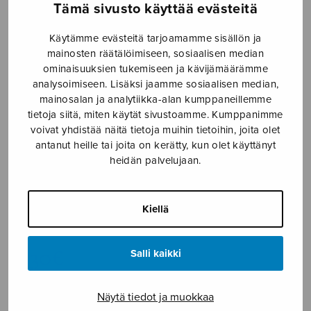
Tämä sivusto käyttää evästeitä
Etusivu
›
Nuottikauppa
›
Diskanttikuoro
›
Kun
mie laulan
Käytämme evästeitä tarjoamamme sisällön ja
mainosten räätälöimiseen, sosiaalisen median
ominaisuuksien tukemiseen ja kävijämäärämme
analysoimiseen. Lisäksi jaamme sosiaalisen median,
mainosalan ja analytiikka-alan kumppaneillemme
tietoja siitä, miten käytät sivustoamme. Kumppanimme
voivat yhdistää näitä tietoja muihin tietoihin, joita olet
antanut heille tai joita on kerätty, kun olet käyttänyt
heidän palvelujaan.
Kun mie laulan
Kiellä
Fuhrmann Annika
4,30
€
Salli kaikki
Kun
Näytä tiedot ja muokkaa