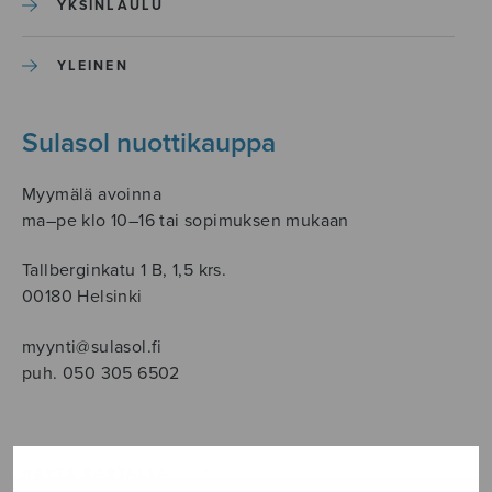
YKSINLAULU
YLEINEN
Sulasol nuottikauppa
Myymälä avoinna
ma–pe klo 10–16 tai sopimuksen mukaan
Tallberginkatu 1 B, 1,5 krs.
00180 Helsinki
myynti@sulasol.fi
puh. 050 305 6502
NÄYTÄ KARTALLA