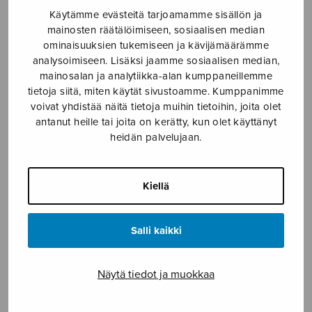
Käytämme evästeitä tarjoamamme sisällön ja
Etusivu
›
Nuottikauppa
›
Yleinen
›
Korvessa
mainosten räätälöimiseen, sosiaalisen median
ominaisuuksien tukemiseen ja kävijämäärämme
analysoimiseen. Lisäksi jaamme sosiaalisen median,
mainosalan ja analytiikka-alan kumppaneillemme
tietoja siitä, miten käytät sivustoamme. Kumppanimme
voivat yhdistää näitä tietoja muihin tietoihin, joita olet
antanut heille tai joita on kerätty, kun olet käyttänyt
heidän palvelujaan.
Korvessa
Kiellä
Madetoja Leevi
Salli kaikki
4,81
€
Näytä tiedot ja muokkaa
Korvessa
määrä