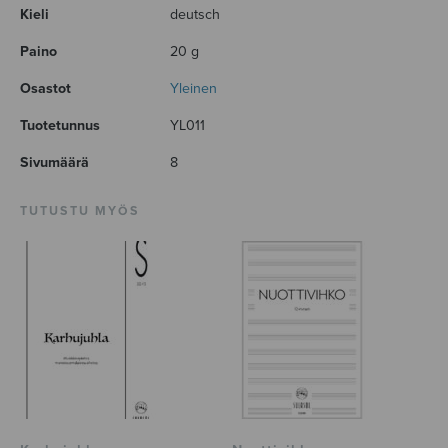
Kieli
deutsch
Paino
20 g
Osastot
Yleinen
Tuotetunnus
YL011
Sivumäärä
8
TUTUSTU MYÖS