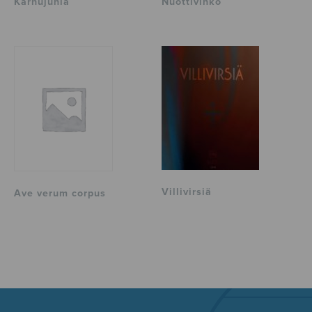
Karhujuhla
Nuottivihko
Villivirsiä
Ave verum corpus