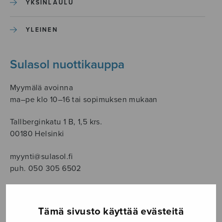
YKSINLAULU
YLEINEN
Sulasol nuottikauppa
Myymälä avoinna
ma–pe klo 10–16 tai sopimuksen mukaan
Tallberginkatu 1 B, 1,5 krs.
00180 Helsinki
myynti@sulasol.fi
puh. 050 305 6502
Tämä sivusto käyttää evästeitä
NÄYTÄ KARTALLA