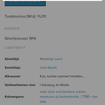
LISÄÄ OSTOSKORIIN
Tuotetunnus (SKU):
YL011
KUVAUS
Sävellysvuosi 1914.
LISÄTIEDOT
Säveltäjä
Madetoja Leevi
Sanoittaja
Larin-Kyösti
Alkusanat
Kas, kuinka sammal heloittaa...
Vaihtoehtoinen nimi
I ödeskog, Im Walde
male choir and baritone soloist
,
Kokoonpano
mieskuoro ja baritonisolisti
,
TTBB + bar.
solo