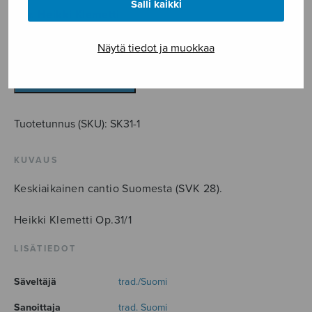
Salli kaikki
sov. Heikki Klemetti
Korkia
Näytä tiedot ja muokkaa
taivaan
kuningas
LISÄÄ OSTOSKORIIN
määrä
Tuotetunnus (SKU):
SK31-1
KUVAUS
Keskiaikainen cantio Suomesta (SVK 28).
Heikki Klemetti Op.31/1
LISÄTIEDOT
Säveltäjä
trad./Suomi
Sanoittaja
trad. Suomi