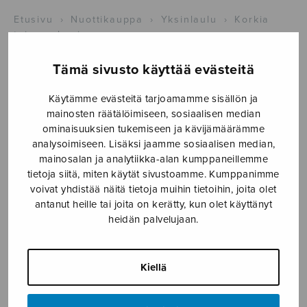
Etusivu
›
Nuottikauppa
›
Yksinlaulu
›
Korkia
taivaan kuningas
Tämä sivusto käyttää evästeitä
Käytämme evästeitä tarjoamamme sisällön ja
mainosten räätälöimiseen, sosiaalisen median
ominaisuuksien tukemiseen ja kävijämäärämme
analysoimiseen. Lisäksi jaamme sosiaalisen median,
mainosalan ja analytiikka-alan kumppaneillemme
tietoja siitä, miten käytät sivustoamme. Kumppanimme
Korkia taivaan
voivat yhdistää näitä tietoja muihin tietoihin, joita olet
antanut heille tai joita on kerätty, kun olet käyttänyt
kuningas
heidän palvelujaan.
trad./Suomi
Kiellä
5,16
€