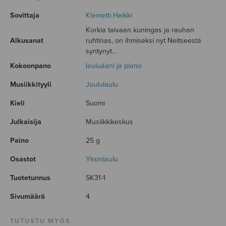
Sovittaja
Klemetti Heikki
Korkia taivaan kuningas ja rauhan
Alkusanat
ruhtinas, on ihmiseksi nyt Neitseestä
syntynyt...
Kokoonpano
lauluääni ja piano
Musiikkityyli
Joululaulu
Kieli
Suomi
Julkaisija
Musiikkikeskus
Paino
25 g
Osastot
Yksinlaulu
Tuotetunnus
SK31-1
Sivumäärä
4
TUTUSTU MYÖS