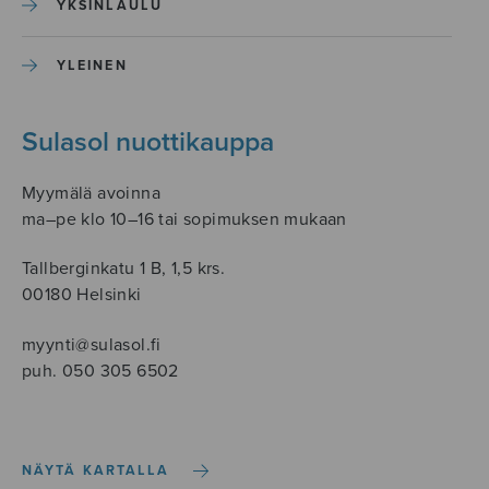
YKSINLAULU
YLEINEN
Sulasol nuottikauppa
Myymälä avoinna
ma–pe klo 10–16 tai sopimuksen mukaan
Tallberginkatu 1 B, 1,5 krs.
00180 Helsinki
myynti@sulasol.fi
puh. 050 305 6502
NÄYTÄ KARTALLA