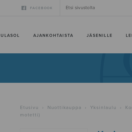
FACEBOOK
SULASOL
AJANKOHTAISTA
JÄSENILLE
LE
Etusivu
›
Nuottikauppa
›
Yksinlaulu
›
Ko
motetti)