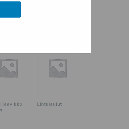
 Haavikko
Lintulaulut
s