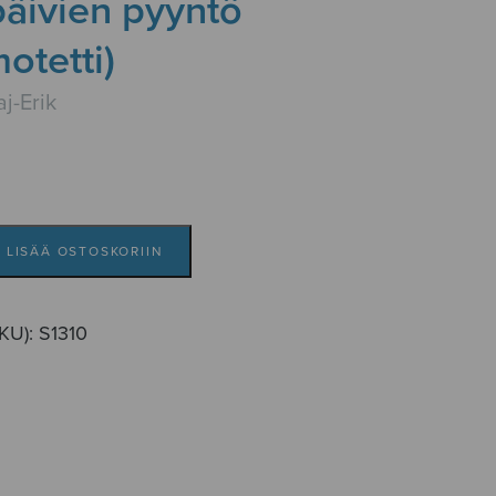
päivien pyyntö
motetti)
j-Erik
LISÄÄ OSTOSKORIIN
SKU):
S1310