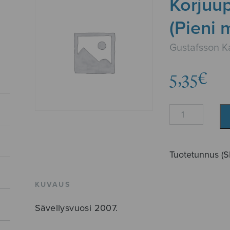
Korjuu
(Pieni 
Gustafsson Ka
5,35
€
Korjuupäivien
pyyntö
(Pieni
motetti)
Tuotetunnus (
määrä
KUVAUS
Sävellysvuosi 2007.