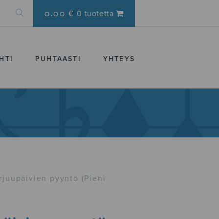
0.00 €
0 tuotetta
HTI
PUHTAASTI
YHTEYS
rjuupäivien pyyntö (Pieni