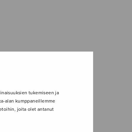
luonnon...
rgan
inaisuuksien tukemiseen ja
ikka-alan kumppaneillemme
toihin, joita olet antanut