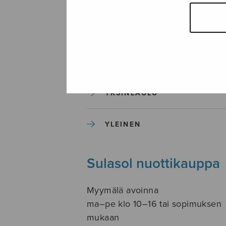
SOITINKOULUT JA OPPAAT
SOITINMUSIIKKI
YKSINLAULU
YLEINEN
Sulasol nuottikauppa
Myymälä avoinna
ma–pe klo 10–16 tai sopimuksen
mukaan