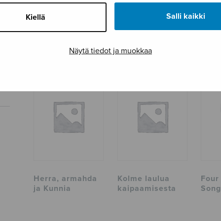
Tuotetunnus
S1310
Salli kaikki
Kiellä
Sivumäärä
4
Näytä tiedot ja muokkaa
TUTUSTU MYÖS
Herra, armahda
Kolme laulua
Four
ja Kunnia
kaipaamisesta
Song