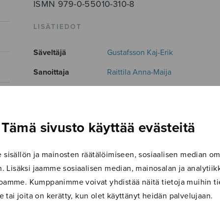
ISMN 979-0-55010-310-8
LISÄTIEDOT
Säveltäjä
Gustafsson Kaj-Erik
Sanoittaja
Raittila Anna-Maija
Alkusanat
Sano, sano, sano, Valtias iäinen 
Kokoonpano
sopraano ja urut
,
soprano and o
Tämä sivusto käyttää evästeitä
Musiikkityyli
Kirkkomusiikki
,
sacred
Kieli
Suomi
isällön ja mainosten räätälöimiseen, sosiaalisen median om
 Lisäksi jaamme sosiaalisen median, mainosalan ja analyti
Julkaisija
Sulasol
ustoamme. Kumppanimme voivat yhdistää näitä tietoja muihin tie
Paino
12 g
le tai joita on kerätty, kun olet käyttänyt heidän palvelujaan.
Osastot
Yksinlaulu