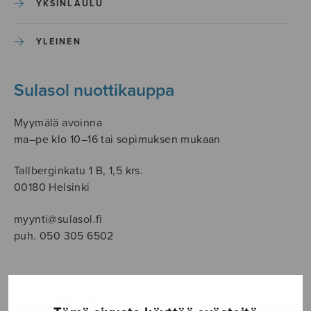
YKSINLAULU
YLEINEN
Sulasol nuottikauppa
Myymälä avoinna
ma–pe klo 10–16 tai sopimuksen mukaan
Tallberginkatu 1 B, 1,5 krs.
00180 Helsinki
myynti@sulasol.fi
puh. 050 305 6502
NÄYTÄ KARTALLA