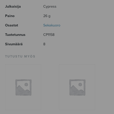
Julkaisija
Cypress
Paino
26 g
Osastot
Sekakuoro
Tuotetunnus
CP1158
Sivumäärä
8
TUTUSTU MYÖS