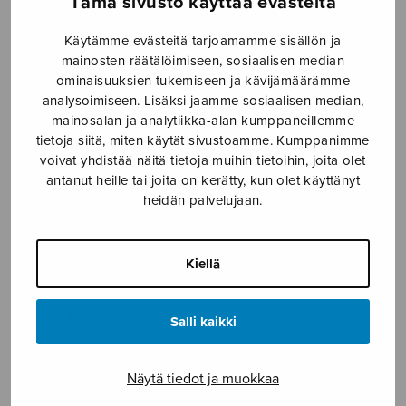
Tämä sivusto käyttää evästeitä
Etusivu
›
Nuottikauppa
›
Sekakuoro
›
Kontakion
Käytämme evästeitä tarjoamamme sisällön ja
mainosten räätälöimiseen, sosiaalisen median
ominaisuuksien tukemiseen ja kävijämäärämme
analysoimiseen. Lisäksi jaamme sosiaalisen median,
mainosalan ja analytiikka-alan kumppaneillemme
tietoja siitä, miten käytät sivustoamme. Kumppanimme
voivat yhdistää näitä tietoja muihin tietoihin, joita olet
antanut heille tai joita on kerätty, kun olet käyttänyt
heidän palvelujaan.
Kontakion
Kiellä
Martin Stephanie
4,56
€
Salli kaikki
Kontakion
Näytä tiedot ja muokkaa
määrä