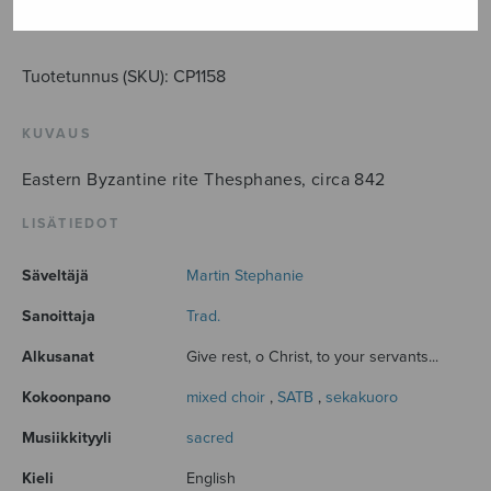
LISÄÄ OSTOSKORIIN
Tuotetunnus (SKU):
CP1158
KUVAUS
Eastern Byzantine rite Thesphanes, circa 842
LISÄTIEDOT
Säveltäjä
Martin Stephanie
Sanoittaja
Trad.
Alkusanat
Give rest, o Christ, to your servants...
Kokoonpano
mixed choir
,
SATB
,
sekakuoro
Musiikkityyli
sacred
Kieli
English