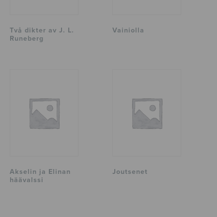
Två dikter av J. L.
Vainiolla
Runeberg
Akselin ja Elinan
Joutsenet
häävalssi