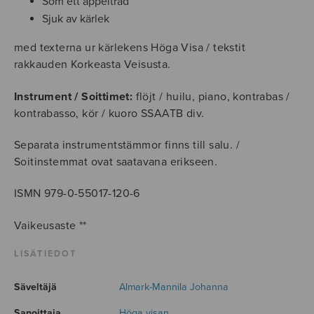
Som ett äppelträd
Sjuk av kärlek
med texterna ur kärlekens Höga Visa / tekstit
rakkauden Korkeasta Veisusta.
Instrument / Soittimet:
flöjt / huilu, piano, kontrabas /
kontrabasso, kör / kuoro SSAATB div.
Separata instrumentstämmor finns till salu. /
Soitinstemmat ovat saatavana erikseen.
ISMN 979-0-55017-120-6
Vaikeusaste **
LISÄTIEDOT
Säveltäjä
Almark-Mannila Johanna
Sanoittaja
Höga visan