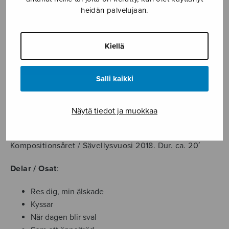
22,70
€
heidän palvelujaan.
Kärlekssvit,
Kiellä
partitur
määrä
LISÄÄ OSTOSKORIIN
Salli kaikki
Tuotetunnus (SKU):
S3120
Näytä tiedot ja muokkaa
KUVAUS
Kompositionsåret / Sävellysvuosi 2018. Dur. ca. 20′
Delar / Osat
:
Res dig, min älskade
Kyssar
När dagen blir sval