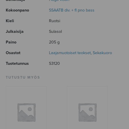
Kokoonpano
SSAATB div. + fl pno bass
Kieli
Ruotsi
Julkaisija
Sulasol
Paino
205 g
Osastot
Laajamuotoiset teokset
,
Sekakuoro
Tuotetunnus
S3120
TUTUSTU MYÖS