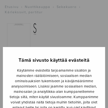
Etusivu
›
Nuottikauppa
›
Sekakuoro
›
Kärlekssvit, partitur
Tämä sivusto käyttää evästeitä
Käytämme evästeitä tarjoamamme sisällön ja
mainosten räätälöimiseen, sosiaalisen median
Kärlekssvit,
ominaisuuksien tukemiseen ja kävijämäärämme
analysoimiseen. Lisäksi jaamme sosiaalisen median,
partitur
mainosalan ja analytiikka-alan kumppaneillemme
tietoja siitä, miten käytät sivustoamme. Kumppanimme
Almark-Mannila Johanna
voivat yhdistää näitä tietoja muihin tietoihin, joita olet
antanut heille tai joita on kerätty, kun olet käyttänyt