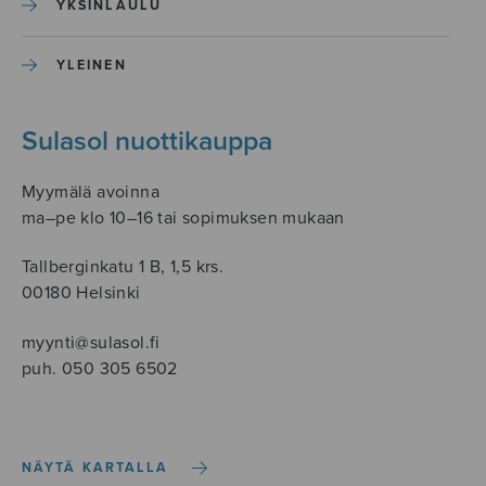
YKSINLAULU
YLEINEN
Sulasol nuottikauppa
Myymälä avoinna
ma–pe klo 10–16 tai sopimuksen mukaan
Tallberginkatu 1 B, 1,5 krs.
00180 Helsinki
myynti@sulasol.fi
puh. 050 305 6502
NÄYTÄ KARTALLA