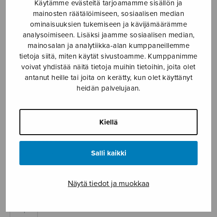
Käytämme evästeitä tarjoamamme sisällön ja
mainosten räätälöimiseen, sosiaalisen median
Etusivu
›
Nuottikauppa
›
Soitinmusiikki
›
ominaisuuksien tukemiseen ja kävijämäärämme
Karkelo
analysoimiseen. Lisäksi jaamme sosiaalisen median,
mainosalan ja analytiikka-alan kumppaneillemme
tietoja siitä, miten käytät sivustoamme. Kumppanimme
voivat yhdistää näitä tietoja muihin tietoihin, joita olet
antanut heille tai joita on kerätty, kun olet käyttänyt
heidän palvelujaan.
Kiellä
Karkelo
Salli kaikki
Ikonen Lauri
6,40
€
Näytä tiedot ja muokkaa
Karkelo