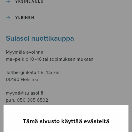
YKSINLAULU
YLEINEN
Sulasol nuottikauppa
Myymälä avoinna
ma–pe klo 10–16 tai sopimuksen mukaan
Tallberginkatu 1 B, 1,5 krs.
00180 Helsinki
myynti@sulasol.fi
puh. 050 305 6502
Tämä sivusto käyttää evästeitä
NÄYTÄ KARTALLA