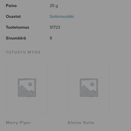
Paino
25 g
Osastot
Soitinmusiikki
Tuotetunnus
S1723
Sivumäärä
8
TUTUSTU MYÖS
Merry Piper
Kleine Suite