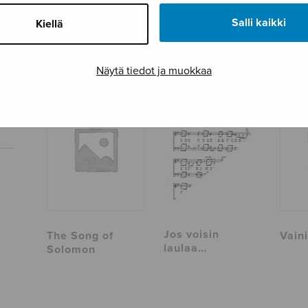
Tuotetunnus
F08890
Salli kaikki
Kiellä
Sivumäärä
2
TUTUSTU MYÖS
Näytä tiedot ja muokkaa
Jos voisin
The Song of
Vaini
laulaa…
Solomon