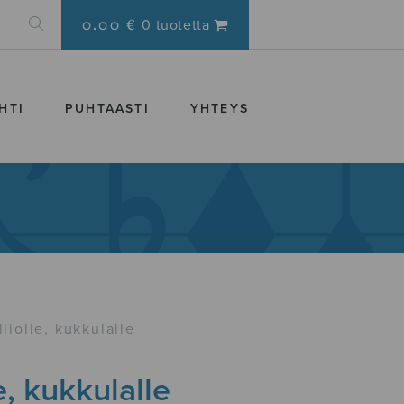
0.00 €
0 tuotetta
HTI
PUHTAASTI
YHTEYS
lliolle, kukkulalle
e, kukkulalle