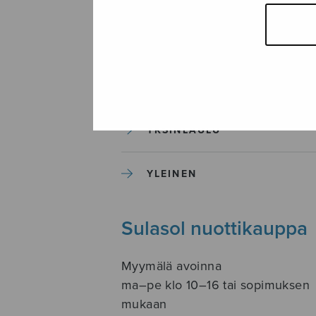
SOITINKOULUT JA OPPAAT
SOITINMUSIIKKI
YKSINLAULU
YLEINEN
Sulasol nuottikauppa
Myymälä avoinna
ma–pe klo 10–16 tai sopimuksen
mukaan