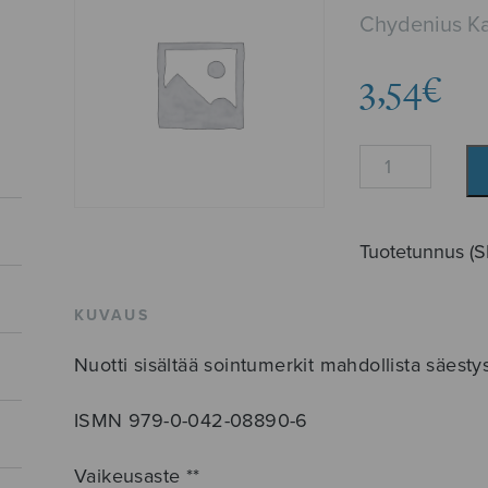
Chydenius Ka
3,54
€
Kalliolle,
kukkulalle
määrä
Tuotetunnus (
KUVAUS
Nuotti sisältää sointumerkit mahdollista säesty
ISMN 979-0-042-08890-6
Vaikeusaste **