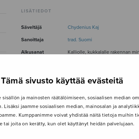
LISÄTIEDOT
Säveltäjä
Chydenius Kaj
Sanoittaja
trad. Suomi
Alkusanat
Kalliolle, kukkalalle rakennan min
Kokoonpano
SAB
Musiikkityyli
cross over
Tämä sivusto käyttää evästeitä
Kieli
Suomi
isällön ja mainosten räätälöimiseen, sosiaalisen median om
Julkaisija
Warner/Chappell Music Finland 
 Lisäksi jaamme sosiaalisen median, mainosalan ja analyti
Paino
8 g
ustoamme. Kumppanimme voivat yhdistää näitä tietoja muihin tie
le tai joita on kerätty, kun olet käyttänyt heidän palvelujaan.
Osastot
Sekakuoro