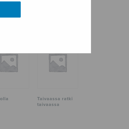
olla
Taivaassa ratki
taivaassa