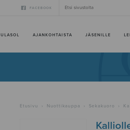
FACEBOOK
SULASOL
AJANKOHTAISTA
JÄSENILLE
LE
Etusivu
›
Nuottikauppa
›
Sekakuoro
›
Ka
Kallioll