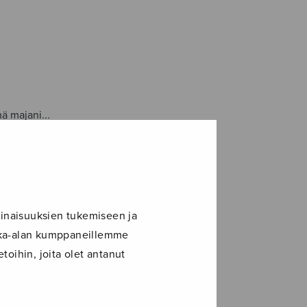
ä majani...
inaisuuksien tukemiseen ja
Oy
ikka-alan kumppaneillemme
toihin, joita olet antanut