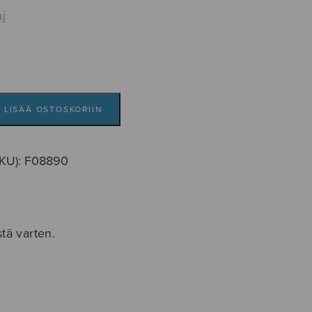
j
LISÄÄ OSTOSKORIIN
SKU):
F08890
stä varten.