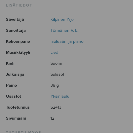
LISÄTIEDOT
Säveltäjä
Kilpinen Yrjö
Sanoittaja
Törmänen V. E.
Kokoonpano
lauluääni ja piano
Musiikkityyli
Lied
Kieli
Suomi
Julkaisija
Sulasol
Paino
38 g
Osastot
Yksinlaulu
Tuotetunnus
S2413
Sivumäärä
12
TUTUSTU MYÖS