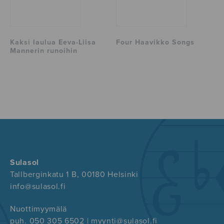
Kaksi laulua Eeva-Liisa
Four Haavikko Songs
Mannerin runoihin
Sulasol
Tallberginkatu 1 B, 00180 Helsinki
info@sulasol.fi
Nuottimyymälä
puh. 050 305 6502 | myynti@sulasol.fi