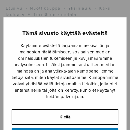
Etusivu
›
Nuottikauppa
›
Yksinlaulu
›
Kaksi
laulua V. E. Törmäsen runoihin
Tämä sivusto käyttää evästeitä
Käytämme evästeitä tarjoamamme sisällön ja
mainosten räätälöimiseen, sosiaalisen median
ominaisuuksien tukemiseen ja kävijämäärämme
analysoimiseen. Lisäksi jaamme sosiaalisen median,
mainosalan ja analytiikka-alan kumppaneillemme
tietoja siitä, miten käytät sivustoamme. Kumppanimme
Kaksi laulua V. E.
voivat yhdistää näitä tietoja muihin tietoihin, joita olet
antanut heille tai joita on kerätty, kun olet käyttänyt
Törmäsen
heidän palvelujaan.
runoihin
Kilpinen Yrjö
Kiellä