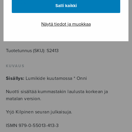
8,20
€
Salli kaikki
Kaksi
Näytä tiedot ja muokkaa
laulua
V.
LISÄÄ OSTOSKORIIN
E.
Törmäsen
Tuotetunnus (SKU):
S2413
runoihin
määrä
KUVAUS
Sisällys:
Lumikide kuutamossa * Onni
Nuotti sisältää kummastakin laulusta korkean ja
matalan version.
Yrjö Kilpinen seuran julkaisuja.
ISMN 979-0-55013-413-3