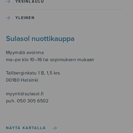
YKSINLAULU
YLEINEN
Sulasol nuottikauppa
Myymälä avoinna
ma–pe klo 10–16 tai sopimuksen mukaan
Tallberginkatu 1 B, 1,5 krs.
00180 Helsinki
myynti@sulasol.fi
puh. 050 305 6502
NÄYTÄ KARTALLA