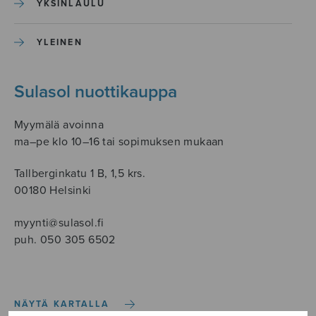
YKSINLAULU
YLEINEN
Sulasol nuottikauppa
Myymälä avoinna
ma–pe klo 10–16 tai sopimuksen mukaan
Tallberginkatu 1 B, 1,5 krs.
00180 Helsinki
myynti@sulasol.fi
puh. 050 305 6502
NÄYTÄ KARTALLA