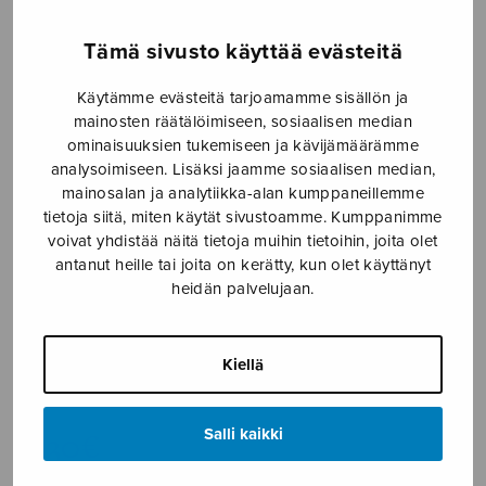
Etusivu
›
Nuottikauppa
›
Mieskuoro
›
Kaksi
Tämä sivusto käyttää evästeitä
laulua mieskuorolle
Käytämme evästeitä tarjoamamme sisällön ja
mainosten räätälöimiseen, sosiaalisen median
ominaisuuksien tukemiseen ja kävijämäärämme
analysoimiseen. Lisäksi jaamme sosiaalisen median,
mainosalan ja analytiikka-alan kumppaneillemme
tietoja siitä, miten käytät sivustoamme. Kumppanimme
voivat yhdistää näitä tietoja muihin tietoihin, joita olet
antanut heille tai joita on kerätty, kun olet käyttänyt
heidän palvelujaan.
Kaksi laulua
mieskuorolle
Kiellä
Sermilä Jarmo
4,30
€
Salli kaikki