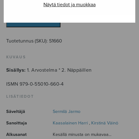
Näytä tiedot ja muokkaa
Kaksi
laulua
mieskuorolle
LISÄÄ OSTOSKORIIN
määrä
Tuotetunnus (SKU):
S1660
KUVAUS
Sisällys:
1. Arvostelma * 2. Näppäillen
ISMN 979-0-55010-660-4
LISÄTIEDOT
Säveltäjä
Sermilä Jarmo
Sanoittaja
Kaasalainen Harri
,
Kirstinä Väinö
Alkusanat
Kesällä minusta on mukavaa...