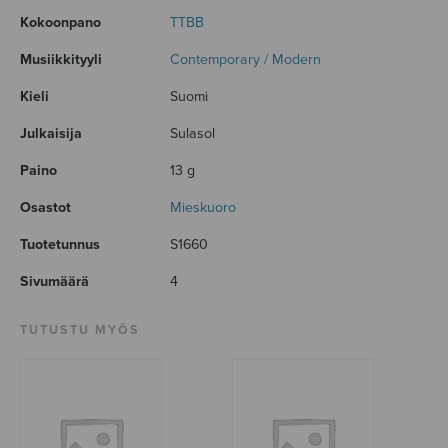
Kokoonpano
TTBB
Musiikkityyli
Contemporary / Modern
Kieli
Suomi
Julkaisija
Sulasol
Paino
13 g
Osastot
Mieskuoro
Tuotetunnus
S1660
Sivumäärä
4
TUTUSTU MYÖS