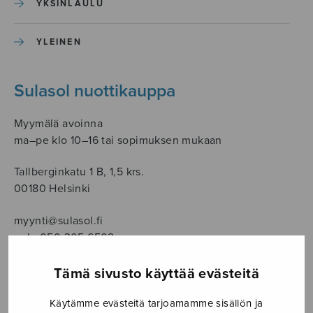
YKSINLAULU
YLEINEN
Sulasol nuottikauppa
Myymälä avoinna
ma–pe klo 10–16 tai sopimuksen mukaan
Tallberginkatu 1 B, 1,5 krs.
00180 Helsinki
myynti@sulasol.fi
puh. 050 305 6502
Tämä sivusto käyttää evästeitä
NÄYTÄ KARTALLA
Käytämme evästeitä tarjoamamme sisällön ja