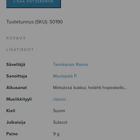
LISÄÄ OSTOSKORIIN
Tuotetunnus (SKU):
S0190
KUVAUS
LISÄTIEDOT
Säveltäjä
Tanskanen Raimo
Sanoittaja
Mustapää P.
Alkusanat
Metsässä kukkui, helähti hopeakello...
Musiikkityyli
classic
Kieli
Suomi
Julkaisija
Sulasol
Paino
9 g