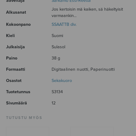
Säveltäjä
Särkämö Essi-Reetta
Jos kertoisin mä kaiken, sä häkeltyisit
Alkusanat
varmaankin...
Kokoonpano
SSAATTB div.
Kieli
Suomi
Julkaisija
Sulasol
Paino
38 g
Formaatti
Digitaalinen nuotti, Paperinuotti
Osastot
Sekakuoro
Tuotetunnus
S3134
Sivumäärä
12
TUTUSTU MYÖS