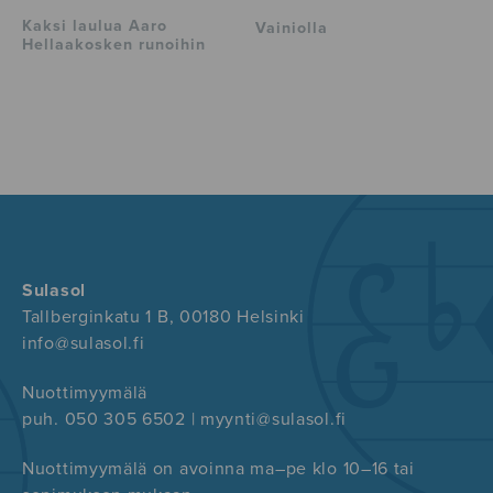
Kaksi laulua Aaro
Vainiolla
Hellaakosken runoihin
Sulasol
Tallberginkatu 1 B, 00180 Helsinki
info@sulasol.fi
Nuottimyymälä
puh. 050 305 6502 | myynti@sulasol.fi
Nuottimyymälä on avoinna ma–pe klo 10–16 tai