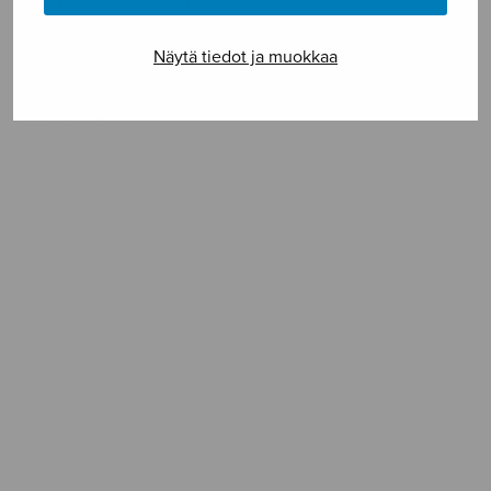
Vaikeusaste **
Näytä tiedot ja muokkaa
SELAA NUOTTIA