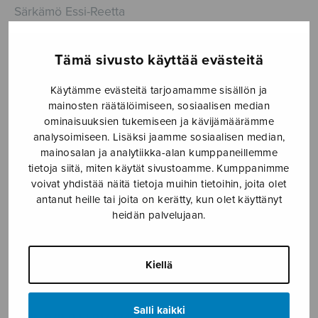
Särkämö Essi-Reetta
Hintaluokka:
6,84
€
7,80
€
–
6,84€
Tämä sivusto käyttää evästeitä
-
Käytämme evästeitä tarjoamamme sisällön ja
7,80€
mainosten räätälöimiseen, sosiaalisen median
Formaatti
ominaisuuksien tukemiseen ja kävijämäärämme
analysoimiseen. Lisäksi jaamme sosiaalisen median,
mainosalan ja analytiikka-alan kumppaneillemme
tietoja siitä, miten käytät sivustoamme. Kumppanimme
voivat yhdistää näitä tietoja muihin tietoihin, joita olet
Kaikki
LISÄÄ
antanut heille tai joita on kerätty, kun olet käyttänyt
on
OSTOSKORIIN
heidän palvelujaan.
hyvin
määrä
Tuotetunnus (SKU):
S3134
Kiellä
KUVAUS
Salli kaikki
ISMN 979-0-55017-134-3