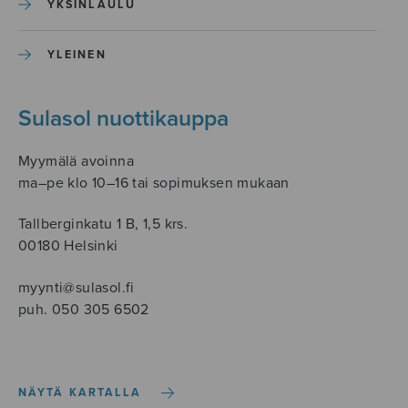
YKSINLAULU
YLEINEN
Sulasol nuottikauppa
Myymälä avoinna
ma–pe klo 10–16 tai sopimuksen mukaan
Tallberginkatu 1 B, 1,5 krs.
00180 Helsinki
myynti@sulasol.fi
puh. 050 305 6502
NÄYTÄ KARTALLA