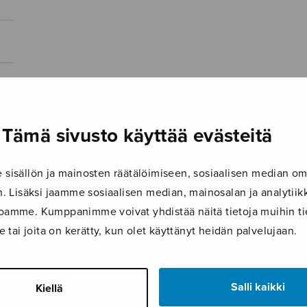
Tämä sivusto käyttää evästeitä
isällön ja mainosten räätälöimiseen, sosiaalisen median om
 Lisäksi jaamme sosiaalisen median, mainosalan ja analyti
ustoamme. Kumppanimme voivat yhdistää näitä tietoja muihin tie
le tai joita on kerätty, kun olet käyttänyt heidän palvelujaan.
Salli kaikki
Kiellä