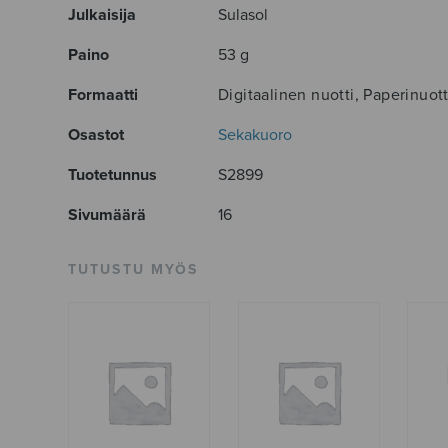
Julkaisija
Sulasol
Paino
53 g
Formaatti
Digitaalinen nuotti, Paperinuott
Osastot
Sekakuoro
Tuotetunnus
S2899
Sivumäärä
16
TUTUSTU MYÖS