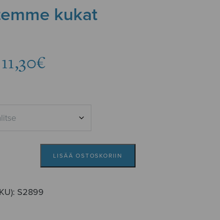
temme kukat
Hintaluokka:
11,30
€
10,96€
-
11,30€
LISÄÄ OSTOSKORIIN
SKU):
S2899