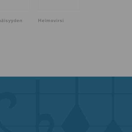
näisyyden
Heimovirsi