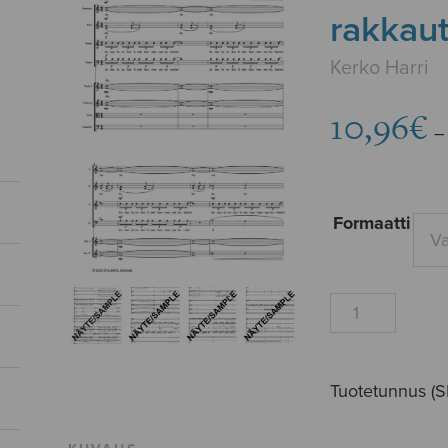
rakkau
Kerko Harri
10,96
€
–
Formaatti
Jumala
rukoili
rakkautemme
kukat
Tuotetunnus (
määrä