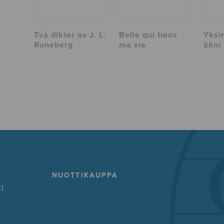
Två dikter av J. L.
Belle qui tiens
Yksi
Runeberg
ma vie
ääni
NUOTTIKAUPPA
i