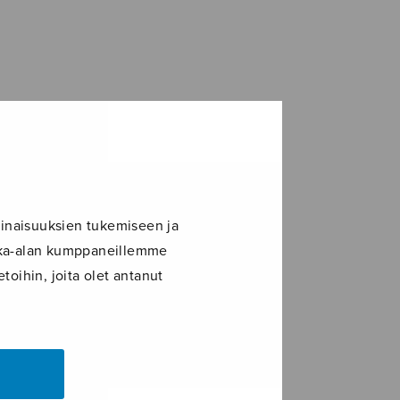
inaisuuksien tukemiseen ja
ikka-alan kumppaneillemme
toihin, joita olet antanut