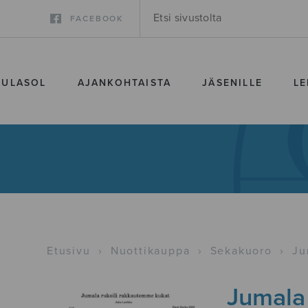
FACEBOOK
SULASOL
AJANKOHTAISTA
JÄSENILLE
LE
Etusivu
›
Nuottikauppa
›
Sekakuoro
›
Ju
Jumala 