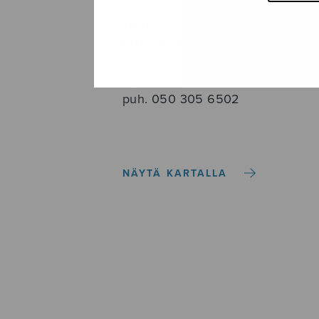
Tallberginkatu 1 B, 1,5 krs.
00180 Helsinki
myynti@sulasol.fi
puh. 050 305 6502
NÄYTÄ KARTALLA