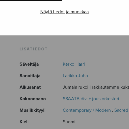
Näytä tiedot ja muokkaa
LISÄTIEDOT
Säveltäjä
Kerko Harri
Sanoittaja
Larikka Juha
Alkusanat
Jumala rukoili rakkautemme kukat
Kokoonpano
SSAATB div. + jousiorkesteri
Musiikkityyli
Contemporary / Modern
,
Sacred
Kieli
Suomi