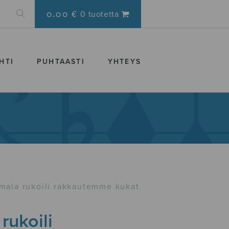
0.00 €
0 tuotetta
HTI
PUHTAASTI
YHTEYS
mala rukoili rakkautemme kukat
rukoili