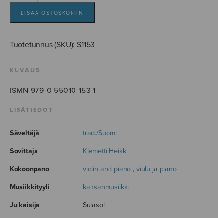
määrä
LISÄÄ OSTOSKORIIN
Tuotetunnus (SKU):
S1153
KUVAUS
ISMN 979-0-55010-153-1
LISÄTIEDOT
Säveltäjä
trad./Suomi
Sovittaja
Klemetti Heikki
Kokoonpano
violin and piano
,
viulu ja piano
Musiikkityyli
kansanmusiikki
Julkaisija
Sulasol