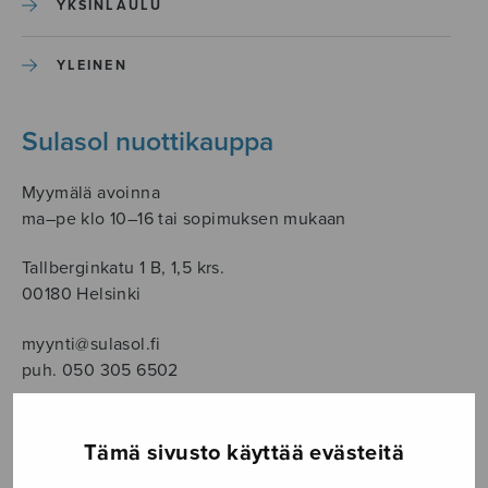
YKSINLAULU
YLEINEN
Sulasol nuottikauppa
Myymälä avoinna
ma–pe klo 10–16 tai sopimuksen mukaan
Tallberginkatu 1 B, 1,5 krs.
00180 Helsinki
myynti@sulasol.fi
puh. 050 305 6502
Tämä sivusto käyttää evästeitä
NÄYTÄ KARTALLA