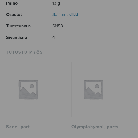
Paino
13 g
Osastot
Soitinmusiikki
Tuotetunnus
S1153
Sivumäärä
4
TUTUSTU MYÖS
Sade, part
Olympiahymni, parts