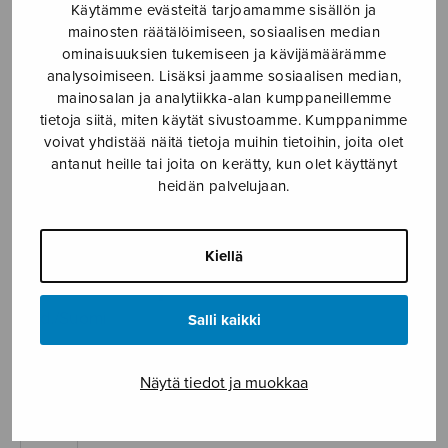
Käytämme evästeitä tarjoamamme sisällön ja
Etusivu
›
Nuottikauppa
›
Soitinmusiikki
›
mainosten räätälöimiseen, sosiaalisen median
Juhannuspolska
ominaisuuksien tukemiseen ja kävijämäärämme
analysoimiseen. Lisäksi jaamme sosiaalisen median,
mainosalan ja analytiikka-alan kumppaneillemme
tietoja siitä, miten käytät sivustoamme. Kumppanimme
voivat yhdistää näitä tietoja muihin tietoihin, joita olet
antanut heille tai joita on kerätty, kun olet käyttänyt
heidän palvelujaan.
Kiellä
Juhannuspolska
trad./Suomi
Salli kaikki
3,80
€
Näytä tiedot ja muokkaa
Juhannuspolska