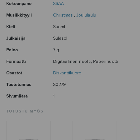
Kokoonpano
SSAA
Musiikkityyli
Christmas
,
Joululaulu
Kieli
Suomi
Julkaisija
Sulasol
Paino
7 g
Formaatti
Digitaalinen nuotti, Paperinuotti
Osastot
Diskanttikuoro
Tuotetunnus
S0279
Sivumäärä
1
TUTUSTU MYÖS