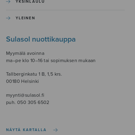
YKSINLAULU
YLEINEN
Sulasol nuottikauppa
Myymälä avoinna
ma–pe klo 10–16 tai sopimuksen mukaan
Tallberginkatu 1 B, 1,5 krs.
00180 Helsinki
myynti@sulasol.fi
puh. 050 305 6502
NÄYTÄ KARTALLA