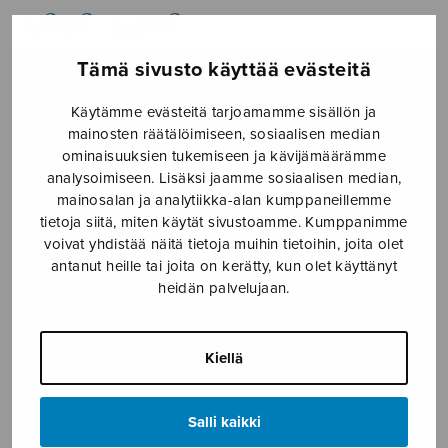
Hintaluokka:
2,89
€
3,30
€
–
2,89€
-
Tämä sivusto käyttää evästeitä
3,30€
Formaatti
Käytämme evästeitä tarjoamamme sisällön ja
mainosten räätälöimiseen, sosiaalisen median
ominaisuuksien tukemiseen ja kävijämäärämme
analysoimiseen. Lisäksi jaamme sosiaalisen median,
mainosalan ja analytiikka-alan kumppaneillemme
Joulukirkkoon,
tietoja siitä, miten käytät sivustoamme. Kumppanimme
LISÄÄ
SSAA
voivat yhdistää näitä tietoja muihin tietoihin, joita olet
OSTOSKORIIN
määrä
antanut heille tai joita on kerätty, kun olet käyttänyt
heidän palvelujaan.
Tuotetunnus (SKU):
S0279
Kiellä
KUVAUS
SELAA NUOTTIA
Salli kaikki