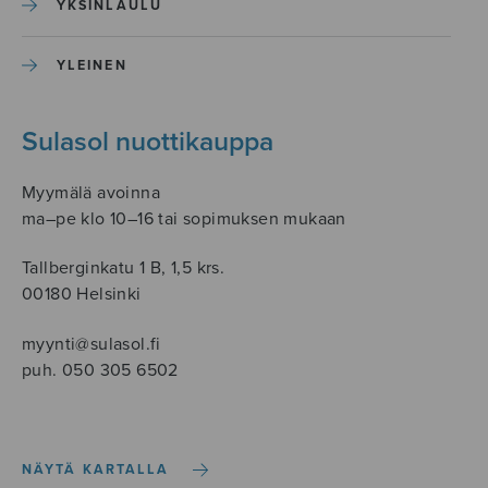
YKSINLAULU
YLEINEN
Sulasol nuottikauppa
Myymälä avoinna
ma–pe klo 10–16 tai sopimuksen mukaan
Tallberginkatu 1 B, 1,5 krs.
00180 Helsinki
myynti@sulasol.fi
puh. 050 305 6502
NÄYTÄ KARTALLA