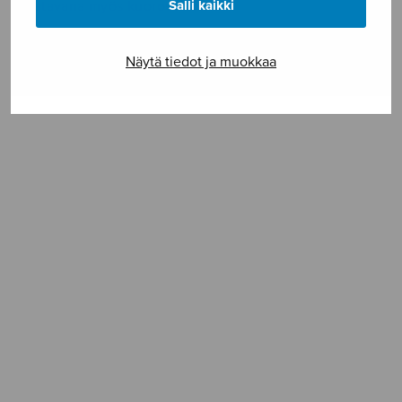
Salli kaikki
Saatavana myös kuoroversiona.
Näytä tiedot ja muokkaa
SELAA NUOTTIA