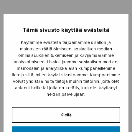
-
4,81€
Formaatti
Tämä sivusto käyttää evästeitä
Käytämme evästeitä tarjoamamme sisällön ja
mainosten räätälöimiseen, sosiaalisen median
Jouluenkeli
LISÄÄ
ominaisuuksien tukemiseen ja kävijämäärämme
määrä
OSTOSKORIIN
analysoimiseen. Lisäksi jaamme sosiaalisen median,
mainosalan ja analytiikka-alan kumppaneillemme
tietoja siitä, miten käytät sivustoamme. Kumppanimme
Tuotetunnus (SKU):
S2091C
voivat yhdistää näitä tietoja muihin tietoihin, joita olet
Avainsana tuotteelle
Joulu
antanut heille tai joita on kerätty, kun olet käyttänyt
heidän palvelujaan.
KUVAUS
As sung by Club for Five, Tapiolan kuoro & Mikko
Kiellä
Kuustonen.