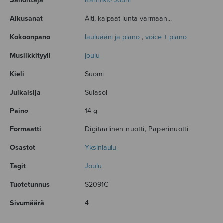
Sanoittaja
Kannisto Jouni
Alkusanat
Äiti, kaipaat lunta varmaan...
Kokoonpano
lauluääni ja piano
,
voice + piano
Musiikkityyli
joulu
Kieli
Suomi
Julkaisija
Sulasol
Paino
14 g
Formaatti
Digitaalinen nuotti, Paperinuotti
Osastot
Yksinlaulu
Tagit
Joulu
Tuotetunnus
S2091C
Sivumäärä
4