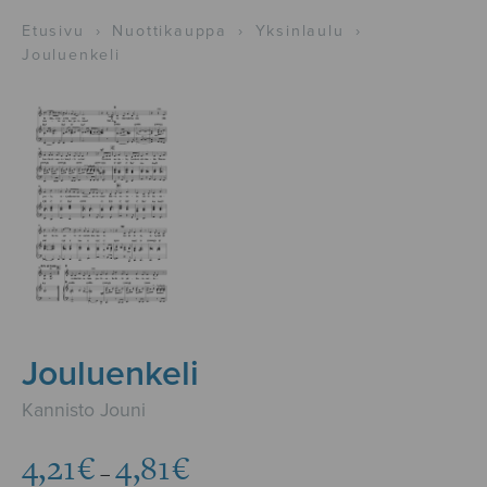
Etusivu
›
Nuottikauppa
›
Yksinlaulu
›
Jouluenkeli
Jouluenkeli
Kannisto Jouni
Hintaluokka:
4,21
€
4,81
€
–
4,21€