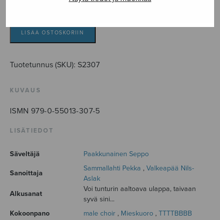
joikaa,
rakas
lintuni
LISÄÄ OSTOSKORIIN
määrä
Tuotetunnus (SKU):
S2307
KUVAUS
ISMN 979-0-55013-307-5
LISÄTIEDOT
Säveltäjä
Paakkunainen Seppo
Sammallahti Pekka
,
Valkeapää Nils-
Sanoittaja
Aslak
Voi tunturin aaltoava ulappa, taivaan
Alkusanat
syvä sini...
Kokoonpano
male choir
,
Mieskuoro
,
TTTTBBBB