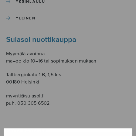
YKSINLAULU
YLEINEN
Sulasol nuottikauppa
Myymälä avoinna
ma–pe klo 10–16 tai sopimuksen mukaan
Tallberginkatu 1 B, 1,5 krs.
00180 Helsinki
myynti@sulasol.fi
puh. 050 305 6502
NÄYTÄ KARTALLA