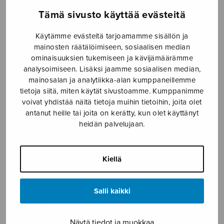
Tämä sivusto käyttää evästeitä
Etusivu
›
Nuottikauppa
›
Mieskuoro
›
joikaa,
rakas lintuni
Käytämme evästeitä tarjoamamme sisällön ja
mainosten räätälöimiseen, sosiaalisen median
ominaisuuksien tukemiseen ja kävijämäärämme
analysoimiseen. Lisäksi jaamme sosiaalisen median,
mainosalan ja analytiikka-alan kumppaneillemme
tietoja siitä, miten käytät sivustoamme. Kumppanimme
voivat yhdistää näitä tietoja muihin tietoihin, joita olet
antanut heille tai joita on kerätty, kun olet käyttänyt
heidän palvelujaan.
joikaa, rakas
lintuni
Kiellä
Paakkunainen Seppo
Salli kaikki
9,10
€
Näytä tiedot ja muokkaa