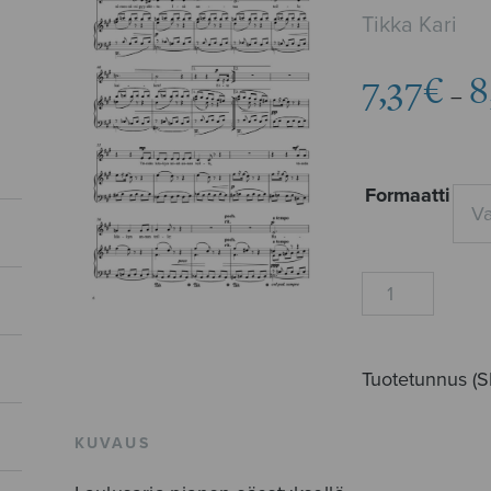
Tikka Kari
7,37
€
8
–
Formaatti
Jeesuksen
nimessä
määrä
Tuotetunnus (
KUVAUS