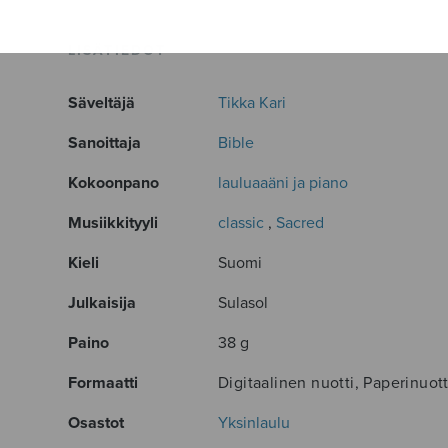
LISÄTIEDOT
Säveltäjä
Tikka Kari
Sanoittaja
Bible
Kokoonpano
lauluaaäni ja piano
Musiikkityyli
classic
,
Sacred
Kieli
Suomi
Julkaisija
Sulasol
Paino
38 g
Formaatti
Digitaalinen nuotti, Paperinuott
Osastot
Yksinlaulu