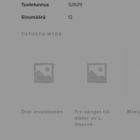
Tuotetunnus
S2629
Sivumäärä
12
TUTUSTU MYÖS
Drei Inventionen
Tre sånger till
Mies
dikter av L.
Onerva