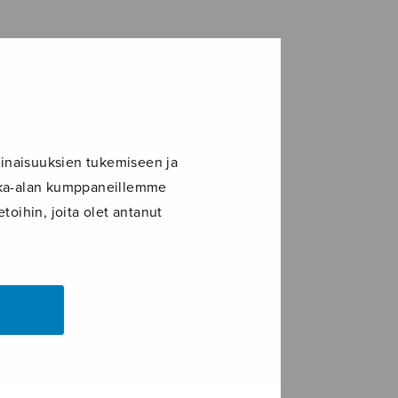
inaisuuksien tukemiseen ja
ikka-alan kumppaneillemme
toihin, joita olet antanut