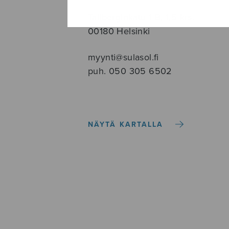
Tallberginkatu 1 B, 1,5 krs.
00180 Helsinki
myynti@sulasol.fi
puh. 050 305 6502
NÄYTÄ KARTALLA