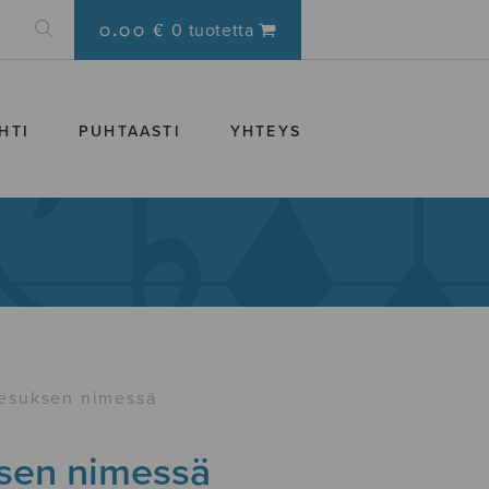
0.00 €
0 tuotetta
HTI
PUHTAASTI
YHTEYS
esuksen nimessä
sen nimessä