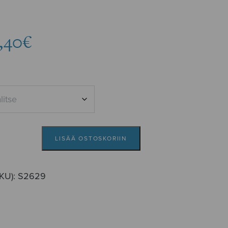
Hintaluokka:
,40
€
7,37€
-
8,40€
LISÄÄ OSTOSKORIIN
SKU):
S2629