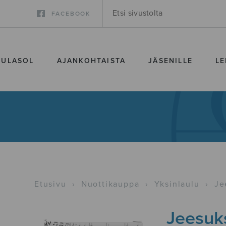
FACEBOOK
SULASOL
AJANKOHTAISTA
JÄSENILLE
LE
Etusivu
›
Nuottikauppa
›
Yksinlaulu
›
Je
Jeesuk