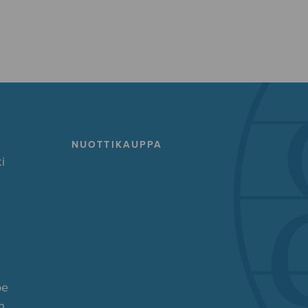
NUOTTIKAUPPA
i
pe
n.